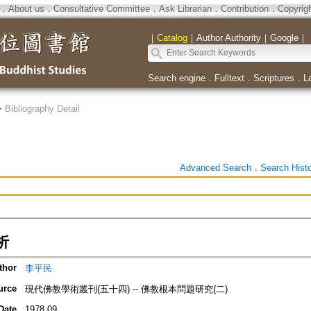
．
About us
．
Consultative Committee
．
Ask Librarian
．
Contribution
．
Copyrig
｜
Catalog
｜
Author Authority
｜
Google
｜
Search engine
．
Fulltext
．
Scriptures
．
L
>
Bibliography Detail
Advanced Search
．
Search Hist
析
thor
李平民
urce
現代佛教學術叢刊(五十四) -- 佛教根本問題研究(二)
Date
1978.09