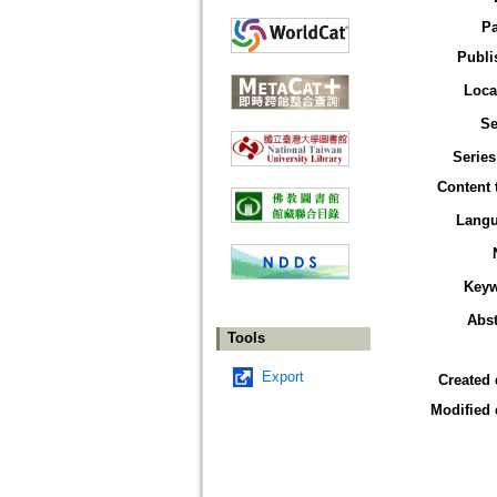
P
Publi
Loca
Se
Series
Content 
Lang
Key
Abst
Tools
Export
Created 
Modified 