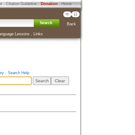
ht
．
Citation Guideline
．
Donation
．
Home
中
日
Back
anguage Lessons
．
Links
ory
．
Search Help