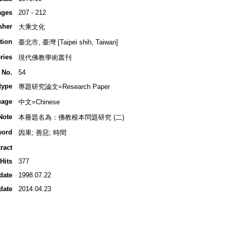
ages
207 - 212
sher
大乘文化
tion
臺北市, 臺灣 [Taipei shih, Taiwan]
ries
現代佛教學術叢刊
 No.
54
type
專題研究論文=Research Paper
uage
中文=Chinese
Note
本冊題名為：佛教根本問題研究 (二)
word
因果; 善惡; 時間
ract
Hits
377
date
1998.07.22
date
2014.04.23