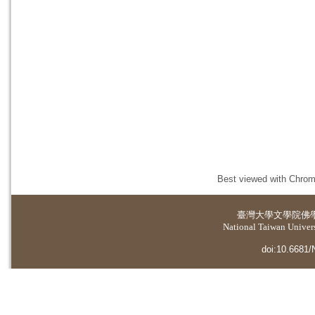
Best viewed with Chrome
臺灣大學
文學院佛
National Taiwan Universi
doi:10.6681