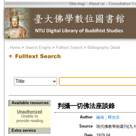
Site map
．
About us
．
Consultative C
．
Home
>
Search Engine
>
Fulltext Search
>
Bibliography Detail
Available resources
判攝一切佛法座談錄
Unauthorized
Unable to
Author
融海
;
釋光宗
provide reading
Source
現代佛教學術叢刊(九十
Extra service
Date
1979.04