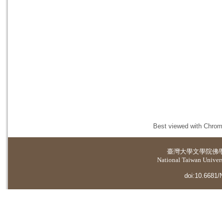
Best viewed with Chrome
臺灣大學
文學院佛
National Taiwan Universi
doi:10.6681