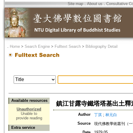
Site map
．
About us
．
Consultative C
．
Home
>
Search Engine
>
Fulltext Search
>
Bibliography Detail
Available resources
鎮江甘露寺鐵塔塔基出土釋
Unauthorized
Unable to
Author
丁淇
;
林元白
provide reading
Source
現代佛教學術叢刊（一百
Extra service
Date
1979.05