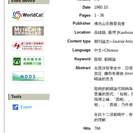
Extra service
Date
1980.10
Pages
1 - 36
Publisher
佛光山宗務委員會
Location
高雄縣, 臺灣 [Kaohsiung
Content type
期刊論文=Journal Artic
Language
中文=Chinese
Keyword
龍樹; 範疇論
Abstract
在西洋哲學史中，亞理斯多德
規定. 繼而有康德 (I
疇論的意含.
龍樹的範疇論可歸納為
普遍的形式; 「知相」
Tools
指增上緣; 「因相」，
相」，「異相」乃作者
Export
在此十二項範疇中，有
的理解.
Hits
794