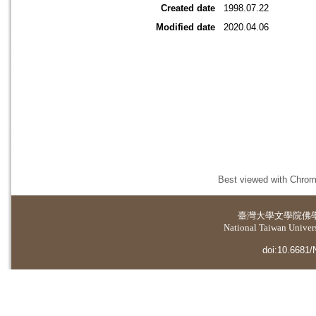
Created date
1998.07.22
Modified date
2020.04.06
Best viewed with Chrome
臺灣大學
文學院佛
National Taiwan Universi
doi:10.6681