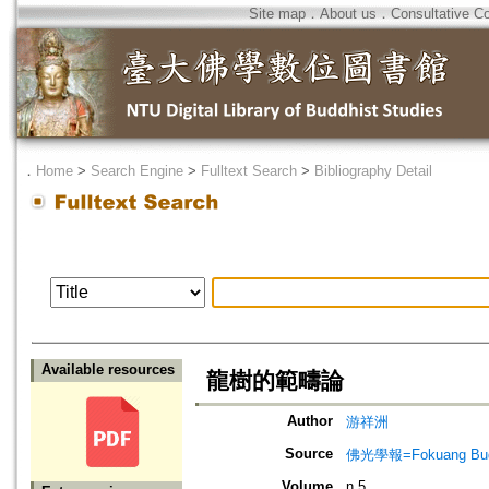
Site map
．
About us
．
Consultative C
．
Home
>
Search Engine
>
Fulltext Search
>
Bibliography Detail
Available resources
龍樹的範疇論
Author
游祥洲
Source
佛光學報=Fokuang Buddh
Volume
n.5