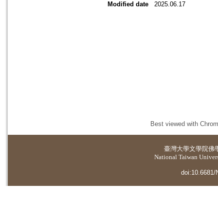
Modified date
2025.06.17
Best viewed with Chrome
臺灣大學
文學院佛
National Taiwan Universi
doi:10.6681