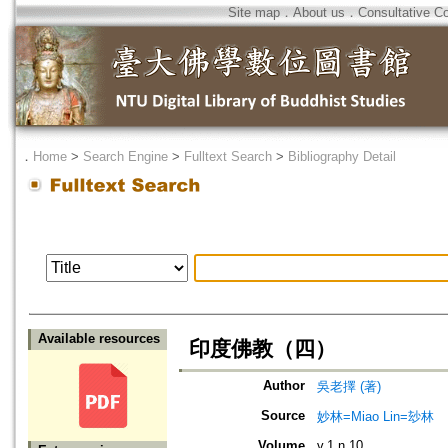
Site map
．
About us
．
Consultative C
．
Home
>
Search Engine
>
Fulltext Search
>
Bibliography Detail
Available resources
印度佛教（四）
Author
吳老擇 (著)
Source
妙林=Miao Lin=玅林
Volume
v.1 n.10