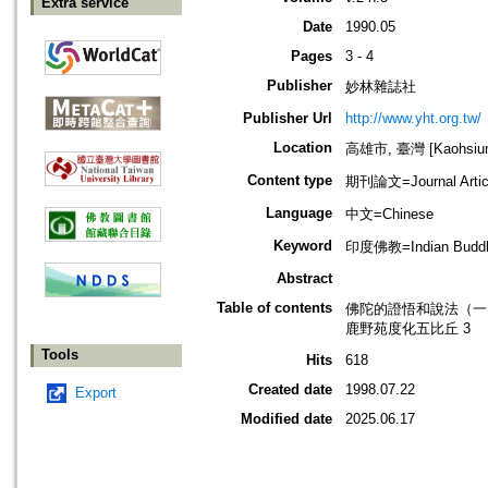
Extra service
Date
1990.05
Pages
3 - 4
Publisher
妙林雜誌社
Publisher Url
http://www.yht.org.tw/
Location
高雄市, 臺灣 [Kaohsiung
Content type
期刊論文=Journal Artic
Language
中文=Chinese
Keyword
印度佛教=Indian Budd
Abstract
Table of contents
佛陀的證悟和說法（一）
鹿野苑度化五比丘 3
Tools
Hits
618
Created date
1998.07.22
Export
Modified date
2025.06.17