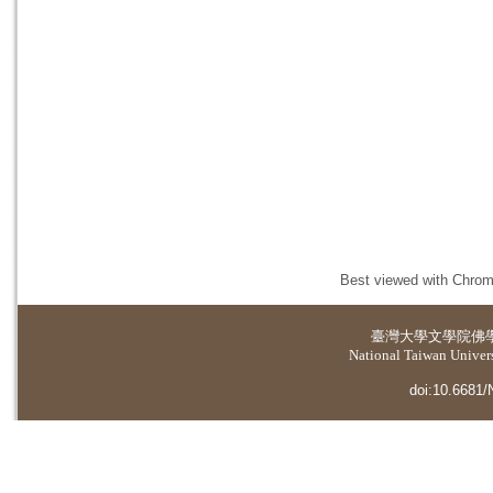
Best viewed with Chrome
臺灣大學
文學院佛
National Taiwan Universi
doi:10.6681