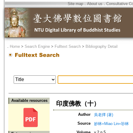
Site map
．
About us
．
Consultative C
．
Home
>
Search Engine
>
Fulltext Search
>
Bibliography Detail
Available resources
印度佛教（十）
Author
吳老擇 (著)
Source
妙林=Miao Lin=玅林
Volume
v.2 n.5