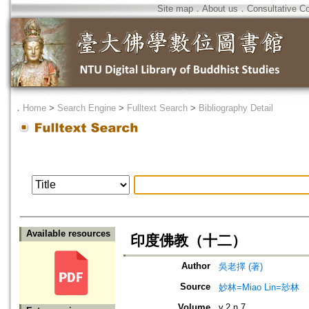
Site map
．
About us
．
Consultative C
．
Home
>
Search Engine
>
Fulltext Search
>
Bibliography Detail
Available resources
印度佛教（十二）
Author
吳老擇 (著)
Source
妙林=Miao Lin=玅林
Volume
v.2 n.7