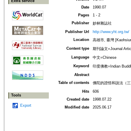
Extra service
Date
1990.07
Pages
1 - 2
Publisher
妙林雜誌社
Publisher Url
http://www.yht.org.tw/
Location
高雄市, 臺灣 [Kaohsiung
Content type
期刊論文=Journal Artic
Language
中文=Chinese
Keyword
印度佛教=Indian Budd
Abstract
Table of contents
佛陀的證悟和說法（三）
Hits
606
Tools
Created date
1998.07.22
Export
Modified date
2025.06.17