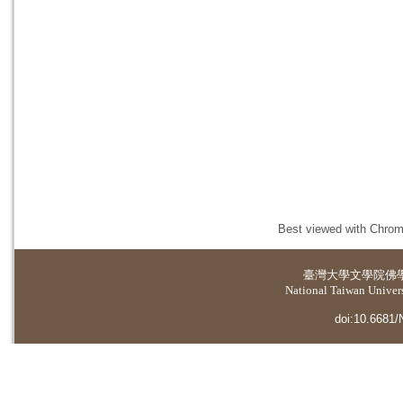
Best viewed with Chrome
臺灣大學
文學院佛
National Taiwan Universi
doi:10.6681