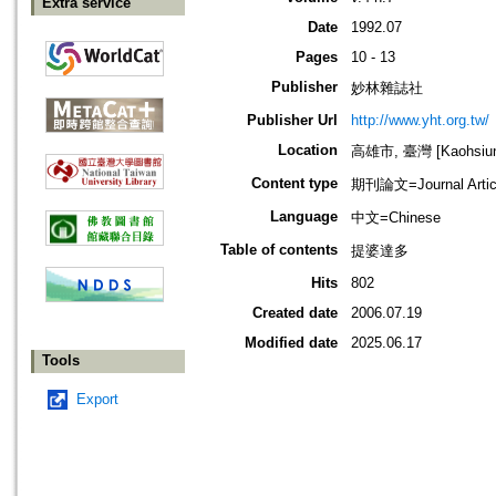
Extra service
Date
1992.07
Pages
10 - 13
Publisher
妙林雜誌社
Publisher Url
http://www.yht.org.tw/
Location
高雄市, 臺灣 [Kaohsiung
Content type
期刊論文=Journal Artic
Language
中文=Chinese
Table of contents
提婆達多
Hits
802
Created date
2006.07.19
Modified date
2025.06.17
Tools
Export