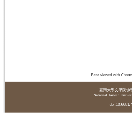
Best viewed with Chrome
臺灣大學
文學院佛
National Taiwan Universi
doi:10.6681