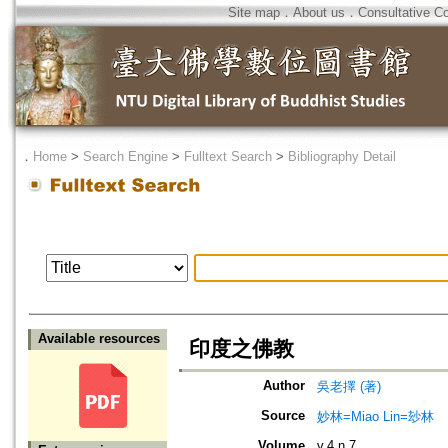
Site map
．
About us
．
Consultative C
．
Home
>
Search Engine
>
Fulltext Search
>
Bibliography Detail
Available resources
印度之佛教
Author
吳老擇 (著)
Source
妙林=Miao Lin=玅林
Volume
v.4 n.7