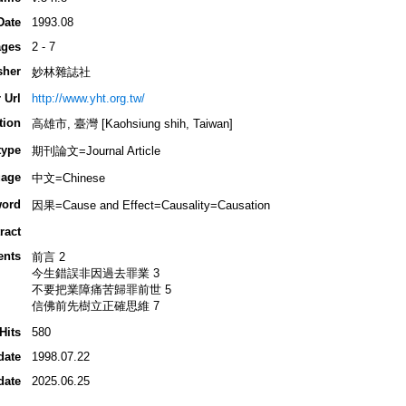
Date
1993.08
ges
2 - 7
sher
妙林雜誌社
 Url
http://www.yht.org.tw/
tion
高雄市, 臺灣 [Kaohsiung shih, Taiwan]
type
期刊論文=Journal Article
age
中文=Chinese
ord
因果=Cause and Effect=Causality=Causation
ract
ents
前言 2
今生錯誤非因過去罪業 3
不要把業障痛苦歸罪前世 5
信佛前先樹立正確思維 7
Hits
580
date
1998.07.22
date
2025.06.25