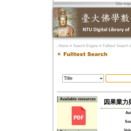
Site map
．
Home
>
Search Engine
>
Fulltext Search
Available resources
因果業力
Au
So
Vol