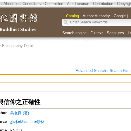
．
About us
．
Consultative Committee
．
Ask Librarian
．
Contribution
．
Copyrig
｜
Catalog
｜
Author Authority
｜
Google
｜
Search engine
．
Fulltext
．
Scriptures
．
L
>
Bibliography Detail
Advanced Search
．
Search Hist
與信仰之正確性
thor
吳老擇 (著)
urce
妙林=Miao Lin=玅林
ume
v.5 n.8