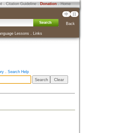
ht
．
Citation Guideline
．
Donation
．
Home
中
日
Back
anguage Lessons
．
Links
ory
．
Search Help