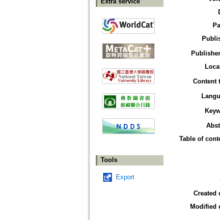
Extra service
Pa
Publi
Publisher
Loca
Content 
Langu
Keyw
Abst
Table of cont
Tools
Export
Created 
Modified 