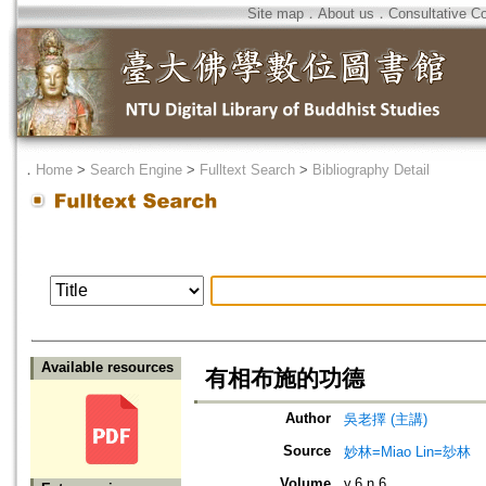
Site map
．
About us
．
Consultative C
．
Home
>
Search Engine
>
Fulltext Search
>
Bibliography Detail
Available resources
有相布施的功德
Author
吳老擇 (主講)
Source
妙林=Miao Lin=玅林
Volume
v.6 n.6