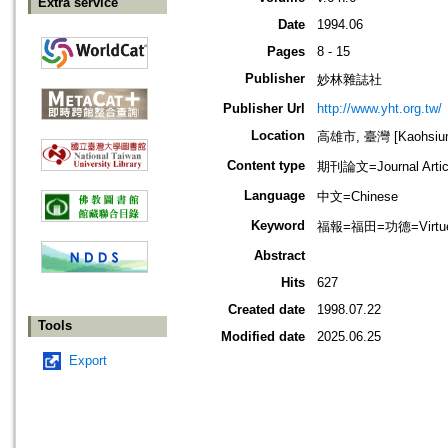
Extra service
Date
1994.06
Pages
8 - 15
Publisher
妙林雜誌社
Publisher Url
http://www.yht.org.tw/
Location
高雄市, 臺灣 [Kaohsiung
Content type
期刊論文=Journal Artic
Language
中文=Chinese
Keyword
福報=福田=功德=Virtue
Abstract
Hits
627
Created date
1998.07.22
Tools
Modified date
2025.06.25
Export