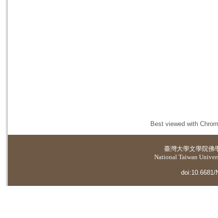
Best viewed with Chrome
臺灣大學
文學院佛
National Taiwan Universi
doi:10.6681