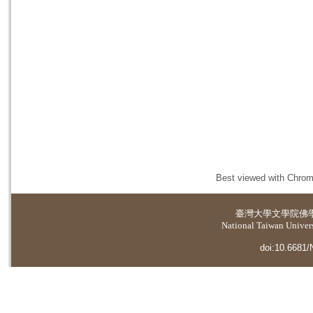
Best viewed with Chrome
臺灣大學
文學院佛
National Taiwan Universi
doi:10.6681