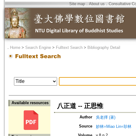
Site map
．
About us
．
Consultative C
．
Home
>
Search Engine
>
Fulltext Search
>
Bibliography Detail
Available resources
八正道 -- 正思惟
Author
吳老擇 (著)
Source
妙林=Miao Lin=玅林
Volume
v.8 n.2