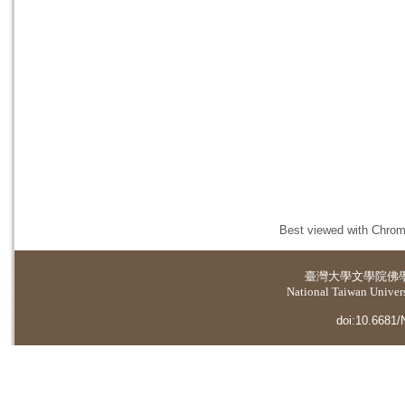
Best viewed with Chrome
臺灣大學
文學院佛
National Taiwan Universi
doi:10.6681