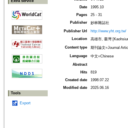
Extra service
Date
1995.10
Pages
25 - 31
Publisher
妙林雜誌社
Publisher Url
http://www.yht.org.tw/
Location
高雄市, 臺灣 [Kaohsiung
Content type
期刊論文=Journal Artic
Language
中文=Chinese
Abstract
Hits
819
Created date
1998.07.22
Modified date
2025.06.16
Tools
Export