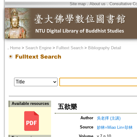
Site map
．
About us
．
Consultative C
．
Home
>
Search Engine
>
Fulltext Search
>
Bibliography Detail
Available resources
五欲樂
Author
吳老擇 (主講)
Source
妙林=Miao Lin=玅林
Volume
v.7 n.10