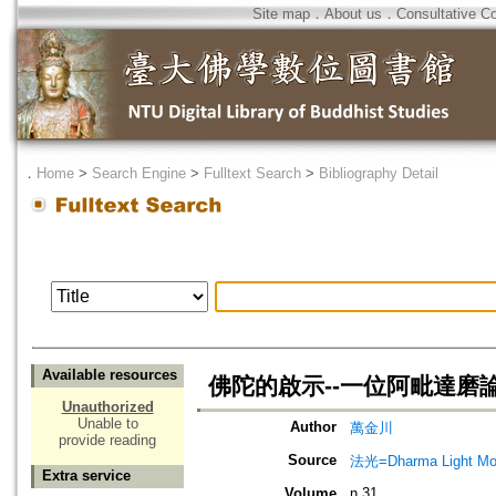
Site map
．
About us
．
Consultative C
．
Home
>
Search Engine
>
Fulltext Search
>
Bibliography Detail
Available resources
佛陀的啟示--一位阿毗達磨
Unauthorized
Unable to
Author
萬金川
provide reading
Source
法光=Dharma Light Mo
Extra service
Volume
n.31