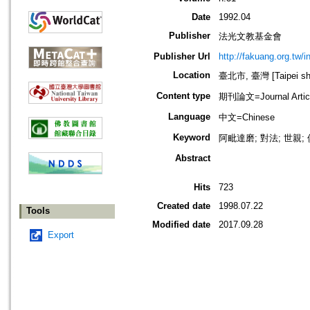
Date
1992.04
Publisher
法光文教基金會
Publisher Url
http://fakuang.org.tw/
Location
臺北市, 臺灣 [Taipei shi
Content type
期刊論文=Journal Artic
Language
中文=Chinese
Keyword
阿毗達磨; 對法; 世親;
Abstract
Hits
723
Created date
1998.07.22
Tools
Modified date
2017.09.28
Export