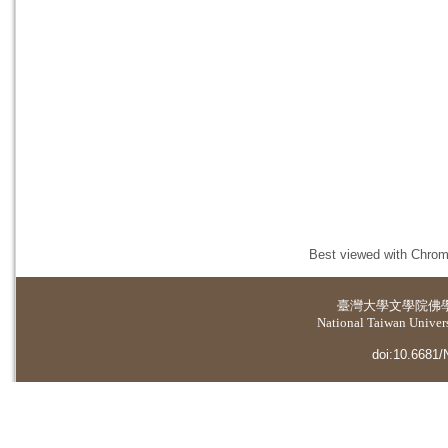
Best viewed with Chrome
臺灣大學
文學院佛
National Taiwan Universi
doi:10.6681