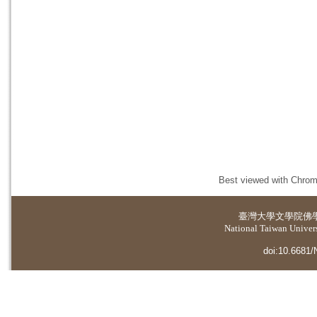
Best viewed with Chrome
臺灣大學
文學院佛
National Taiwan Universi
doi:10.6681