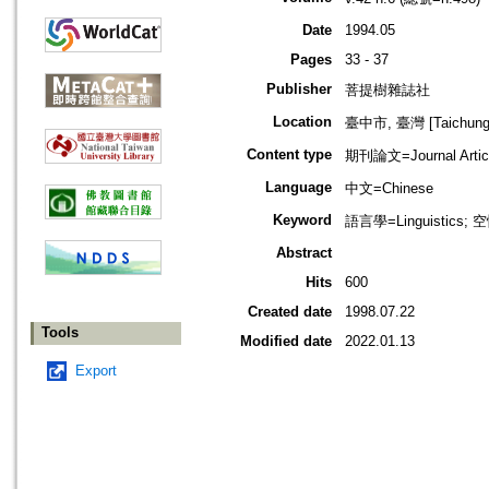
Date
1994.05
Pages
33 - 37
Publisher
菩提樹雜誌社
Location
臺中市, 臺灣 [Taichung s
Content type
期刊論文=Journal Artic
Language
中文=Chinese
Keyword
語言學=Linguistics; 
Abstract
Hits
600
Created date
1998.07.22
Tools
Modified date
2022.01.13
Export