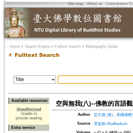
Site map
．
About us
．
Consultative C
．
Home
>
Search Engine
>
Fulltext Search
>
Bibliography Detail
Available resources
空與無我(八)--佛教的言語觀
Unauthorized
Unable to
Author
定方晟 (著)
;
美國佛教弘
provide reading
Source
菩提樹=Bodhedrum
Extra service
Volume
v.42 n.6 (總號=n.498)