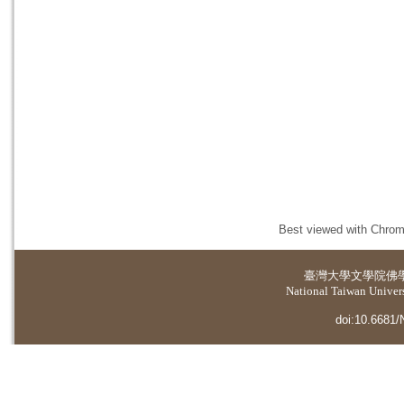
Best viewed with Chrome
臺灣大學
文學院佛
National Taiwan Universi
doi:10.6681