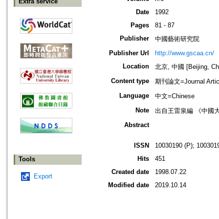
Extra service
Date
1992
Pages
81 - 87
Publisher
中國藝術研究院
Publisher Url
http://www.gscaa.cn/
Location
北京, 中國 [Beijing, Ch
Content type
期刊論文=Journal Artic
Language
中文=Chinese
Note
出自王雷泉編 《中國
Abstract
ISSN
10030190 (P); 1003019
Hits
451
Tools
Created date
1998.07.22
Export
Modified date
2019.10.14