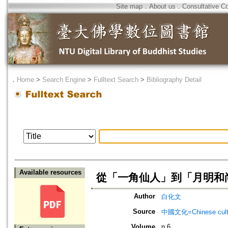
Site map
．
About us
．
Consultative C
．
Home
>
Search Engine
>
Fulltext Search
>
Bibliography Detail
Available resources
從「一角仙人」到「月明和
Author
白化文
Source
中國文化=Chinese cult
Volume
n.6