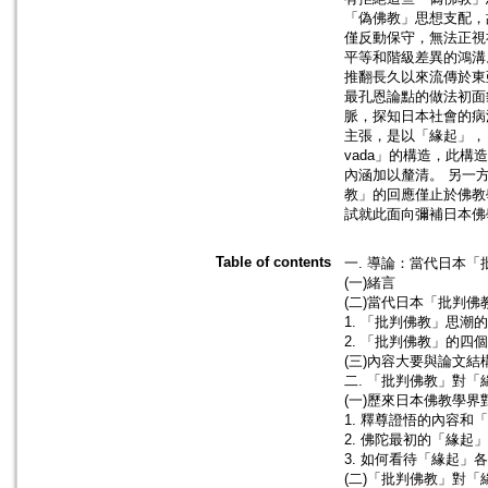
「偽佛教」思想支配，
僅反動保守，無法正視
平等和階級差異的鴻溝
推翻長久以來流傳於東
最孔恩論點的做法初面
脈，探知日本社會的病
主張，是以「緣起」，
vada」的構造，此構
內涵加以釐清。 另一
教」的回應僅止於佛教
試就此面向彌補日本佛
Table of contents
一. 導論：當代日本「
(一)緒言
(二)當代日本「批判佛
1. 「批判佛教」思潮
2. 「批判佛教」的四
(三)內容大要與論文結
二. 「批判佛教」對「
(一)歷來日本佛教學
1. 釋尊證悟的內容和
2. 佛陀最初的「緣起
3. 如何看待「緣起」
(二)「批判佛教」對