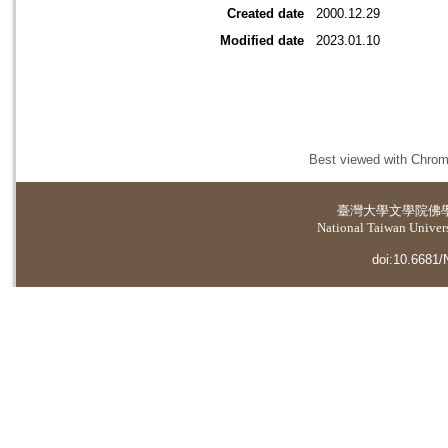
Created date
2000.12.29
Modified date
2023.01.10
Best viewed with Chrome
臺灣大學
文學院佛
National Taiwan Universi
doi:10.6681