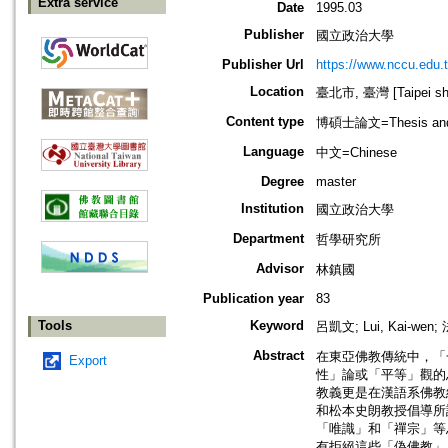
Extra service
Date
1995.03
Publisher
國立政治大學
Publisher Url
https://www.nccu.edu.
Location
臺北市, 臺灣 [Taipei shi
Content type
博碩士論文=Thesis and D
Language
中文=Chinese
Degree
master
Institution
國立政治大學
Department
哲學研究所
Advisor
林鎮國
Publication year
83
Tools
Keyword
呂凱文; Lui, Kai-wen; 
Abstract
在東亞佛教傳統中，「
Export
性」論或「平等」觀的
教義更是在漢語系佛教
和松本史朗教授倡導所
「唯識」和「禪宗」等
有拒絕這些「偽佛教」