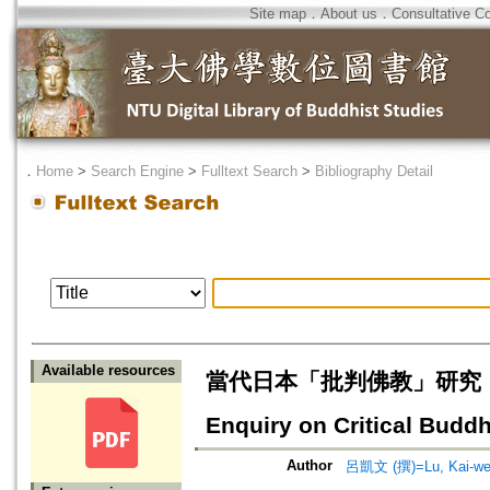
Site map
．
About us
．
Consultative C
．
Home
>
Search Engine
>
Fulltext Search
>
Bibliography Detail
Available resources
當代日本「批判佛教」研究：以「
Enquiry on Critical Bud
Author
呂凱文 (撰)=Lu, Kai-we