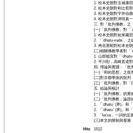
1. 松本史朗對玉城康
2. 松本史朗對和辻哲
3. 松本史朗對宇井伯
4. 松本史朗對津田真
三. 對「批判佛教」之「`d
(一)「批判佛教」對「`dh
1. 松本史朗對如來藏
2. 「`dhatu-vada
3. 袴谷憲昭對松本史朗之
(二)相關佛教學者對「`d
1. 山部能宜對「`dhatu
2. 平川彰，高崎直道對「`
四. 理論與實踐：「
(一)「和的思想」之批
(二)對京都學派的批判
(三)「批判佛教」對
五. 結論與檢討
(一)「批判佛教」的實
(二)「批判佛教」論證
1. 「`dhatu` (界)」
2. 「`dhatu` (界)」
3. 「locus」一詞的
(三)本文的限制與發展
Hits
1512