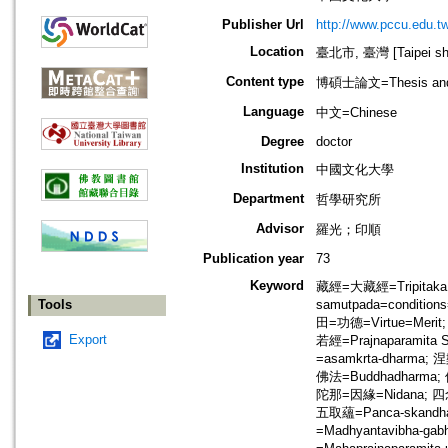
Publisher Url
http://www.pccu.edu.tw
Location
臺北市, 臺灣 [Taipei shi
Content type
博碩士論文=Thesis and D
Language
中文=Chinese
Degree
doctor
Institution
中國文化大學
Department
哲學研究所
Advisor
羅光；印順
Publication year
73
Keyword
藏經=大藏經=Tripitaka;
Tools
samutpada=condition
田=功德=Virtue=Merit;
Export
若經=Prajnaparamita
=asamkrta-dharma; 
佛法=Buddhadharma; 
陀那=因緣=Nidana; 四
五取蘊=Panca-skand
=Madhyantavibha-ga