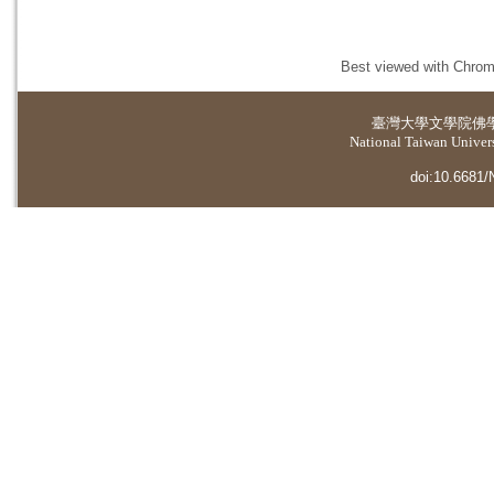
Best viewed with Chrome
臺灣大學
文學院佛
National Taiwan Universi
doi:10.6681