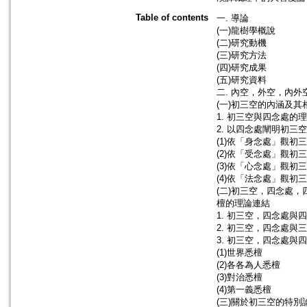
Table of contents
一. 導論
(一)龍樹學概說
(二)研究動機
(三)研究方法
(四)研究成果
(五)研究資料
二. 內空，外空，內外
(一)初三空的內涵及
1. 初三空與四念處的
2. 以四念處闡明初三空
(1)依「身念處」觀初
(2)依「受念處」觀初
(3)依「心念處」觀初
(4)依「法念處」觀初
(二)初三空，四念處
檀的理論連結
1. 初三空，四念處與
2. 初三空，四念處與
3. 初三空，四念處與
(1)世界悉檀
(2)各各為人悉檀
(3)對治悉檀
(4)第一義悉檀
(三)關於初三空的特別