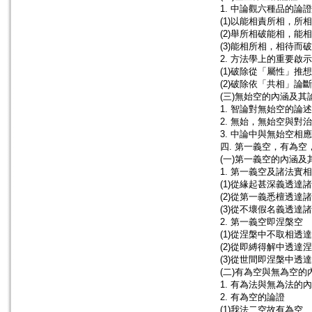
1. 中論觀六種品的論證
(1)以能相責所相，所
(2)舉所相破能相，能
(3)能相所相，相待而破
2. 方法學上的重要啟示
(1)破除從「屬性」推
(2)破除依「共相」論
(三)無始空的內涵及其
1. 智論對無始空的論述
2. 無始，無始空與對
3. 中論中與無始空相
四. 第一義空，有為
(一)第一義空的內涵及
1. 第一義空及諸法實
(1)從緣起甚深義透達
(2)從第一義悉檀透達
(3)從不壞假名義透達
2. 第一義空即涅槃空
(1)從涅槃中不取相透
(2)從即縛得解中透達
(3)從世間即涅槃中透
(二)有為空與無為空的
1. 有為法與無為法的
2. 有為空的論證
(1)我法二空故有為空