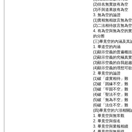
(2)但名無實故有為空
(3)不與道果故有為空
3. 無為空的論證
(1)實相無相故言無為空
(2)二法相待故言無為空
4. 有為空與無為空的
的分際
(三)畢竟空的內涵及其
1. 畢道空的內涵
(1)顯示空義的普遍概
(2)顯示空義的究極真
(3)顯示空義的自我超
(4)顯示空義的理想可
2. 畢竟空的論證
(1)破「虛實相待」難
(2)破「因緣不空」難
(3)破「牢固不空」難
(4)破「聖法不空」難
(5)破「無為不空」難
(6)破「法住不空」難
(四)畢竟空的六項相關
1. 畢竟空與無常觀
2. 畢竟空與假名
3. 畢竟空與業報相續
4. 畢竟空與無所得