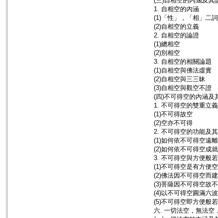
(三)自相空的內涵及其
1. 自相空的內涵
(1)「性」，「相」二
(2)自相空的立義
2. 自相空的論證
(1)總相空
(2)別相空
3. 自相空的相關論題
(1)自相空與佛法虛實
(2)自相空與三三昧
(3)自相空與觀空不證
(四)不可得空的內涵及
1. 不可得空的雙重立義
(1)不可得故空
(2)空亦不可得
2. 不可得空的功能及
(1)如何依不可得空遠
(2)如何依不可得空成
3. 不可得空與方便般若
(1)不可得空是有方便空
(2)佛法因不可得空而
(3)菩薩因不可得空故
(4)以不可得空圓滿六
(5)不可得空即方便般若
六. 一切法空，無法