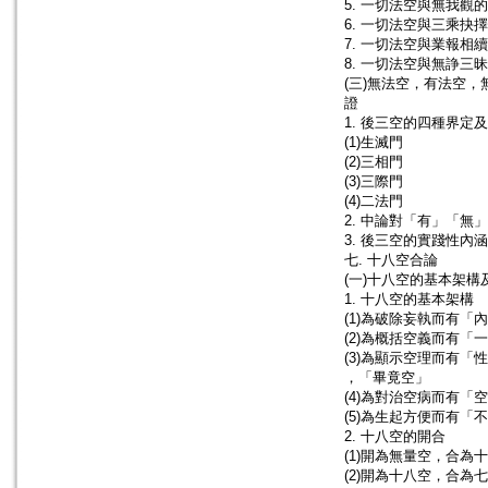
5. 一切法空與無我觀
6. 一切法空與三乘抉擇
7. 一切法空與業報相續
8. 一切法空與無諍三昧
(三)無法空，有法空
證
1. 後三空的四種界定
(1)生滅門
(2)三相門
(3)三際門
(4)二法門
2. 中論對「有」「無
3. 後三空的實踐性內涵
七. 十八空合論
(一)十八空的基本架構
1. 十八空的基本架構
(1)為破除妄執而有「
(2)為概括空義而有「
(3)為顯示空理而有「
，「畢竟空」
(4)為對治空病而有「
(5)為生起方便而有「
2. 十八空的開合
(1)開為無量空，合為
(2)開為十八空，合為