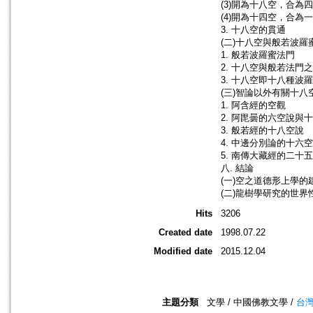
(3)開為十八空，合為
(4)開為十四空，合為
3. 十八空的貫通
(二)十八空與般若波羅
1. 般若波羅蜜法門
2. 十八空與般若法門
3. 十八空即十八種波
(三)智論以外有關十八
1. 阿含經的空觀
2. 阿毘曇的六空說與
3. 般若經的十八空說
4. 中邊分別論的十六
5. 南傳大藏經的二十
八. 結論
(一)空之道德形上學的
(二)龍樹學研究的世界
Hits
3206
Created date
1998.07.22
Modified date
2015.12.04
主題分類
文學 / 中國佛教文學 /
台