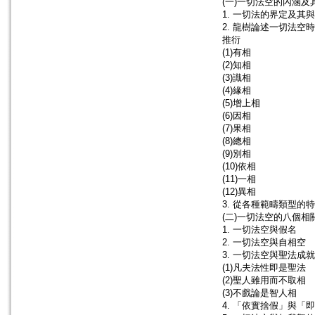
(一)一切法空的內涵
1. 一切法的界定及其
2. 龍樹論述一切法空
推衍
(1)有相
(2)知相
(3)識相
(4)緣相
(5)增上相
(6)因相
(7)果相
(8)總相
(9)別相
(10)依相
(11)一相
(12)異相
3. 從各種範疇類型的
(二)一切法空的八個相
1. 一切法空與假名
2. 一切法空與自相空
3. 一切法空與聖法成就
(1)凡夫法性即是聖法
(2)聖人雖用而不取相
(3)不戲論是智人相
4. 「依實捨假」與「