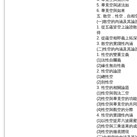
5. 畢竟空與諸法如
6. 畢竟空與如來
五. 散空，性空，自
(一)散空的內涵及其論
1. 從五蘊皆空上論證
得
2. 從蘊空相即義上拓
3. 散空的實踐性內涵
(二)性空的內涵及其論
1. 性空的雙重立義
(1)法性自爾義
(2)緣生無自性義
2. 性空的論證
(1)總性空
(2)別性空
3. 性空的相關論題
(1)性空與我法二空
(2)性空與畢竟空的功
(3)性空與畢竟空的共
(4)性空與觀空的分際
4. 性空的實踐性內涵
(1)以性空提昇六波羅蜜
(2)性空與三乘道果的
(3)性空的徹底體現