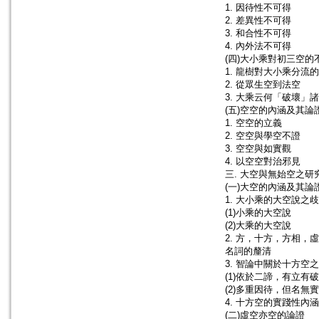
1. 因待性不可得
2. 差異性不可得
3. 和合性不可得
4. 內外法不可得
(四)大小乘對初三空的
1. 龍樹對大小乘分流
2. 從眾生空到法空
3. 大乘云何「破壞」
(五)空空的內涵及其論
1. 空空的立義
2. 空空與學空不證
3. 空空與如實觀
4. 以空空對治邪見
三. 大空與無始空之研
(一)大空的內涵及其論
1. 大小乘的大空說之
(1)小乘的大空說
(2)大乘的大空說
2. 方，十方，方相，
名詞的釐清
3. 智論中關於十方空
(1)依於二諦，有立有破
(2)多重因待，但名無實
4. 十方空的實踐性內涵
(二)虛空亦空的論證