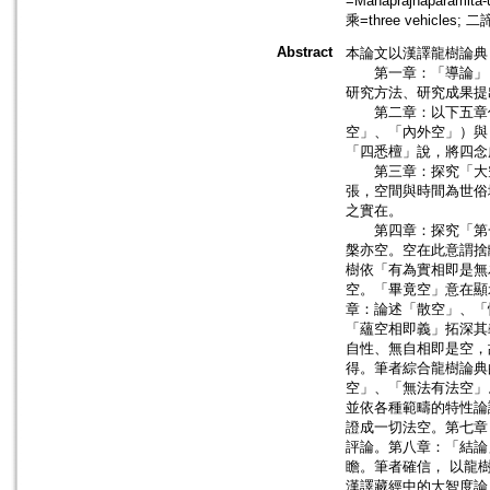
=Mahaprajnaparamita
乘=three vehicles; 二諦
Abstract
本論文以漢譯龍樹論典
第一章：「導論」，
研究方法、研究成果提
第二章：以下五章係
空」、「內外空」）與
「四悉檀」說，將四念
第三章：探究「大空
張，空間與時間為世俗
之實在。
第四章：探究「第一
槃亦空。空在此意謂捨
樹依「有為實相即是無
空。「畢竟空」意在顯
章：論述「散空」、「
「蘊空相即義」拓深其
自性、無自相即是空，
得。筆者綜合龍樹論典
空」、「無法有法空」
並依各種範疇的特性論
證成一切法空。第七章
評論。第八章：「結論
瞻。筆者確信， 以龍
漢譯藏經中的大智度論