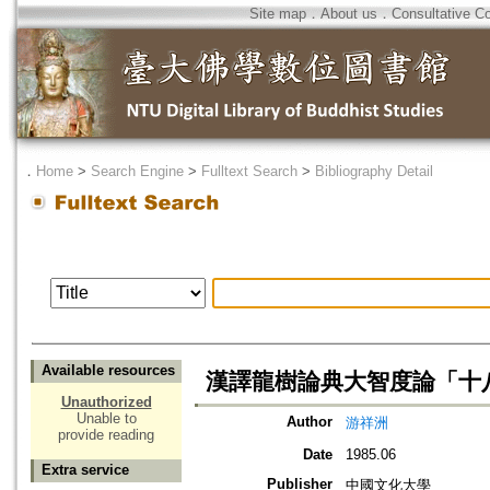
Site map
．
About us
．
Consultative C
．
Home
>
Search Engine
>
Fulltext Search
>
Bibliography Detail
Available resources
漢譯龍樹論典大智度論「十
Unauthorized
Unable to
Author
游祥洲
provide reading
Date
1985.06
Extra service
Publisher
中國文化大學