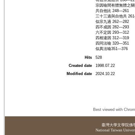
宗因喻間有體無體之關係 
共自他比 248—261
三十三過與自他共 261
似宗九過 262—282
四不成因 282—293
六不定因 293—312
四相違因 312—319
四同法喻 320—351
似異法喻351—376
Hits
528
Created date
1998.07.22
Modified date
2024.10.22
Best viewed with Chrome
臺灣大學
文學院佛
National Taiwan Universi