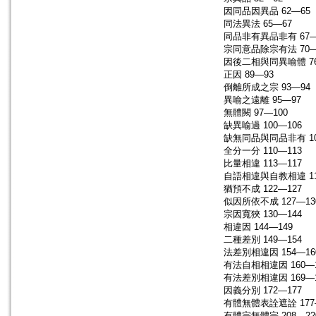
因同品因異品 62—65
同法異法 65—67
同品非有異品非有 67—
宗同意品除宗有法 70—
因後二相與同異喻體 76
正因 89—93
倒離所成之宗 93—94
異喻之遠離 95—97
無體闕 97—100
缺異喻過 100—106
缺無同品與同品非有 10
全分一分 110—113
比量相違 113—117
自語相違與自教相違 11
猶預不成 122—127
似因所依不成 127—13
宗因寬狹 130—144
相違因 144—149
二種差別 149—154
法差別相違因 154—16
有法自相相違因 160—1
有法差別相違因 169—1
因義分別 172—177
有體無體表詮遮詮 177
有體宗無體宗 208—22