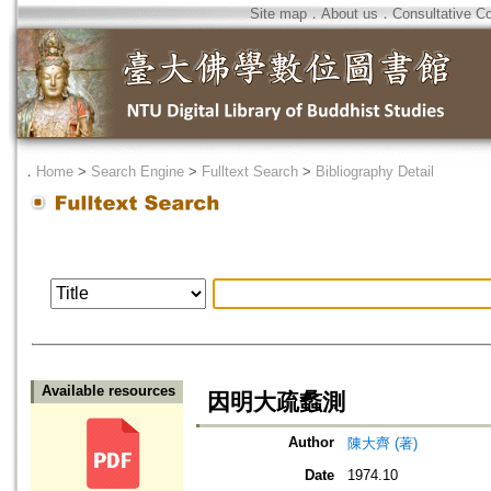
Site map
．
About us
．
Consultative C
．
Home
>
Search Engine
>
Fulltext Search
>
Bibliography Detail
Available resources
因明大疏蠡測
Author
陳大齊 (著)
Date
1974.10