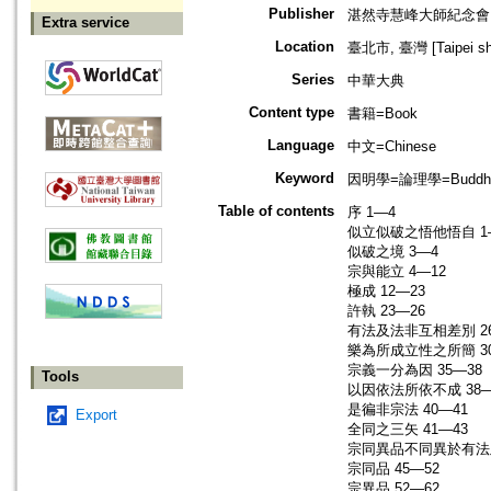
Publisher
湛然寺慧峰大師紀念會
Extra service
Location
臺北市, 臺灣 [Taipei shi
Series
中華大典
Content type
書籍=Book
Language
中文=Chinese
Keyword
因明學=論理學=Buddhist
Table of contents
序 1—4
似立似破之悟他悟自 1
似破之境 3—4
宗與能立 4—12
極成 12—23
許執 23—26
有法及法非互相差別 26
樂為所成立性之所簡 30
宗義一分為因 35—38
Tools
以因依法所依不成 38—
是徧非宗法 40—41
Export
全同之三矢 41—43
宗同異品不同異於有法及
宗同品 45—52
宗異品 52—62