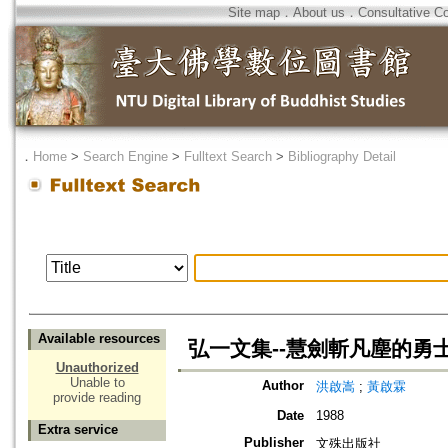
Site map
．
About us
．
Consultative C
．
Home
>
Search Engine
>
Fulltext Search
>
Bibliography Detail
Available resources
弘一文集--慧劍斬凡塵的勇
Unauthorized
Unable to
Author
洪啟嵩
;
黃啟霖
provide reading
Date
1988
Extra service
Publisher
文殊出版社