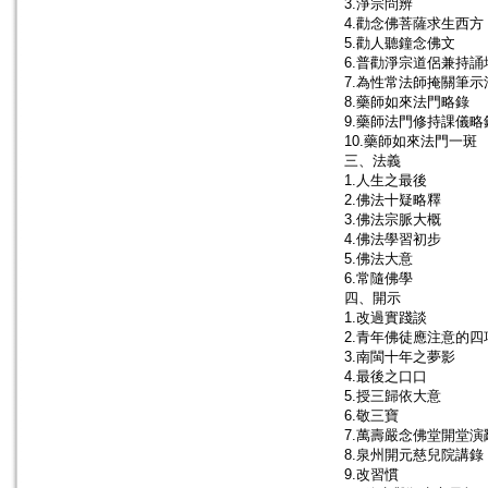
3.淨宗問辨
4.勸念佛菩薩求生西方
5.勸人聽鐘念佛文
6.普勸淨宗道侶兼持誦
7.為性常法師掩關筆示
8.藥師如來法門略錄
9.藥師法門修持課儀略
10.藥師如來法門一斑
三、法義
1.人生之最後
2.佛法十疑略釋
3.佛法宗脈大概
4.佛法學習初步
5.佛法大意
6.常隨佛學
四、開示
1.改過實踐談
2.青年佛徒應注意的四
3.南閩十年之夢影
4.最後之口口
5.授三歸依大意
6.敬三寶
7.萬壽嚴念佛堂開堂演
8.泉州開元慈兒院講錄
9.改習慣