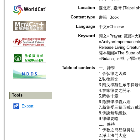
Location
臺北市, 臺灣 [Taipei shi
Content type
書籍=Book
Language
中文=Chinese
Keyword
願文=Prayer; 藏經=大藏
=Anitya=Impermanen
Release Living Cre
薩本願經=The Sutra of 
=Nidana; 五戒; 尸羅=戒=c
Table of contents
一、律學
1.余弘律之因緣
2.弘律願文
3.南戈律苑住眾學律發
4.在家律要之開示
Tools
5.問答十章
6.徵辨學律義八則
Export
7.新集受三歸五戒八戒
8.佛說無常經敘
9.律學要略
二、修持
1.佛教之簡易修持法
2.淨土法門大意