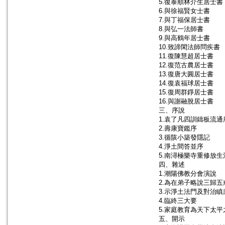
5.復泰順林介生居士書
6.與徐福賢女士書
7.與丁福保居士書
8.與弘一法師書
9.與高鶴年居士書
10.致諦閑法師問疾書
11.復陳慧超居士書
12.復范古農居士書
13.復唐大圓居士書
14.復袁福球居士書
15.復周群錚居士書
16.與謝融脫居士書
三、序說
1.袁了凡四訓鑄板流通
2.壽康寶鑑序
3.循陔小築發隱記
4.淨土間答並序
5.南潯極樂寺重修放生
四、雜述
1.潮陽佛教分會演說
2.為在弟子略說三歸五
3.示淨土法門及對治瞋
4.臨終三大要
5.家庭教育為天下太
五、開示