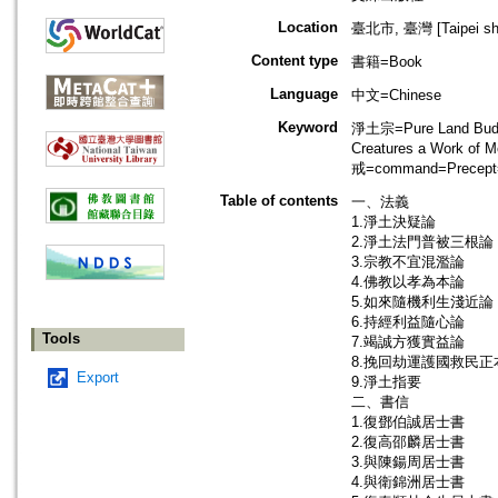
Location
臺北市, 臺灣 [Taipei shi
Content type
書籍=Book
Language
中文=Chinese
Keyword
淨土宗=Pure Land Budd
Creatures a Work of
戒=command=Precept=si
Table of contents
一、法義
1.淨土決疑論
2.淨土法門普被三根論
3.宗教不宜混濫論
4.佛教以孝為本論
5.如來隨機利生淺近論
6.持經利益隨心論
Tools
7.竭誠方獲實益論
8.挽回劫運護國救民正
Export
9.淨土指要
二、書信
1.復鄧伯誠居士書
2.復高邵麟居士書
3.與陳鍚周居士書
4.與衛錦洲居士書