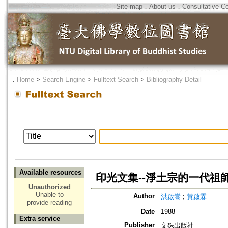
Site map
．
About us
．
Consultative C
．
Home
>
Search Engine
>
Fulltext Search
>
Bibliography Detail
Available resources
印光文集--淨土宗的一代祖
Unauthorized
Unable to
Author
洪啟嵩
;
黃啟霖
provide reading
Date
1988
Extra service
Publisher
文殊出版社