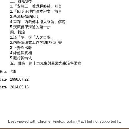
三、西藏佛學
1.「安慧三十唯識釋略抄」引言
2.「因明正理門論本證文」前言
3.西藏所傳的因明
4.重譯「西藏傳本攝大乘論」解題
5.漢藏佛學溝通的第一步
四、雜論
1.談「學」與「人之自覺」
2.內學院研究工作的總結和計畫
3.正覺與出離
4.緣起與實相
5.觀行與轉依
五、附錄：熊十力先生與呂澂先生論學函稿
Hits
718
date
1998.07.22
date
2014.05.15
Best viewed with Chrome, Firefox, Safari(Mac) but not supported IE