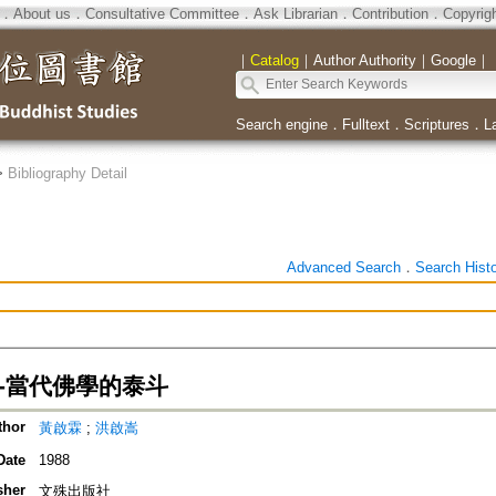
．
About us
．
Consultative Committee
．
Ask Librarian
．
Contribution
．
Copyrig
｜
Catalog
｜
Author Authority
｜
Google
｜
Search engine
．
Fulltext
．
Scriptures
．
L
>
Bibliography Detail
Advanced Search
．
Search Hist
--當代佛學的泰斗
thor
黃啟霖
;
洪啟嵩
Date
1988
sher
文殊出版社