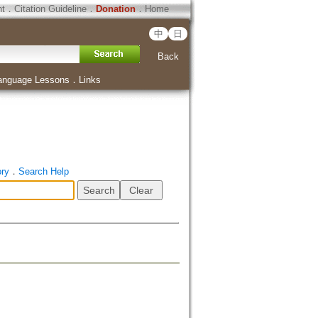
ht
．
Citation Guideline
．
Donation
．
Home
中
日
Back
anguage Lessons
．
Links
ory
．
Search Help