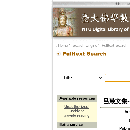
Site map
．
Home
>
Search Engine
>
Fulltext Search
Available resources
呂澂文集
Unauthorized
Unable to
Au
provide reading
Extra service
Publi