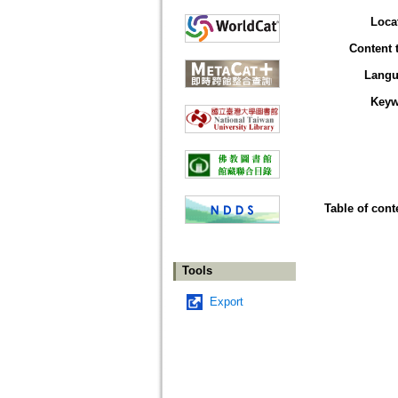
Loca
Content 
Langu
Keyw
Table of cont
Tools
Export