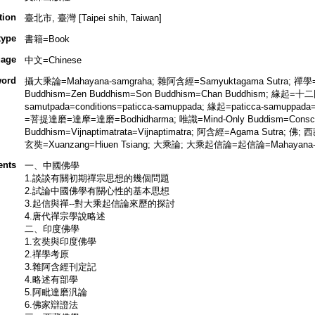
tion
臺北市, 臺灣 [Taipei shih, Taiwan]
type
書籍=Book
age
中文=Chinese
ord
攝大乘論=Mahayana-samgraha; 雜阿含經=Samyuktagama Sutra; 禪學=S
Buddhism=Zen Buddhism=Son Buddhism=Chan Buddhism; 緣起=十二因緣
samutpada=conditions=paticca-samuppada; 緣起=paticca-samuppada
=菩提達磨=達摩=達磨=Bodhidharma; 唯識=Mind-Only Buddism=Conscio
Buddhism=Vijnaptimatrata=Vijnaptimatra; 阿含經=Agama Sutra; 
玄奘=Xuanzang=Hiuen Tsiang; 大乘論; 大乘起信論=起信論=Mahayana-sra
ents
一、中國佛學
1.談談有關初期禪宗思想的幾個問題
2.試論中國佛學有關心性的基本思想
3.起信與禪--對大乘起信論來歷的探討
4.唐代禪宗學說略述
二、印度佛學
1.玄奘與印度佛學
2.禪學考原
3.雜阿含經刊定記
4.略述有部學
5.阿毗達磨汎論
6.佛家辯證法