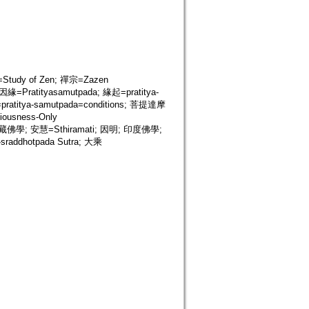
tudy of Zen; 禪宗=Zazen
=Pratityasamutpada; 緣起=pratitya-
=pratitya-samutpada=conditions; 菩提達摩
usness-Only
佛; 西藏佛學; 安慧=Sthiramati; 因明; 印度佛學;
ddhotpada Sutra; 大乘