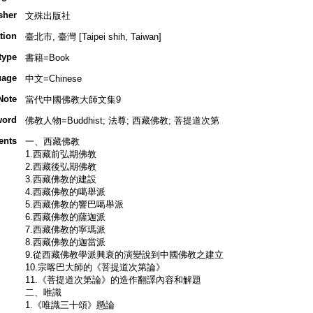
sher
文殊出版社
tion
臺北市, 臺灣 [Taipei shih, Taiwan]
type
書籍=Book
uage
中文=Chinese
Note
當代中國佛教大師文集9
word
佛教人物=Buddhist; 法尊; 西藏佛教; 菩提道次第
ents
一、西藏佛教
1.西藏前弘期佛教
2.西藏後弘期佛教
3.西藏佛教的建設
4.西藏佛教的噶舉派
5.西藏佛教的響巴噶舉派
6.西藏佛教的薩迦派
7.西藏佛教的寧瑪派
8.西藏佛教的迦當派
9.從西藏佛教學派興衰的演變說到中國佛教之建立
10.宗喀巴大師的《菩提道次第論》
11.《菩提道次第論》的造作翻譯內容和解題
二、唯識
1.《唯識三十頌》懸論