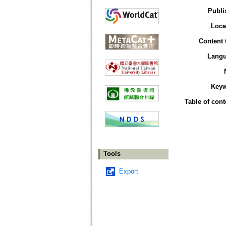
Publi
Loca
Content 
Lang
Key
Table of cont
Tools
Export