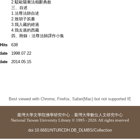
2.駁歐陽漸法相辭典敘
三、自述
1.法尊法師自述
2.致胡子笏書
3.我入藏的經過
4.我去過的西藏
四、附錄：法尊法師譯作小集
Hits
638
date
1998.07.22
date
2014.05.15
Best viewed with Chrome, Firefox, Safari(Mac) but not supported IE
臺灣大學
文學院佛學研究中心
．
臺灣大學數位人文研究中心
National Taiwan University Library © 1995 - 2026. All rights reserved
doi:10.6681/NTURCDH.DB_DLMBS/Collection