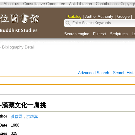
．
About us
．
Consultative Committee
．
Ask Librarian
．
Contribution
．
Copyrig
｜
Catalog
｜
Author Authority
｜
Google
｜
Search engine
．
Fulltext
．
Scriptures
．
L
>
Bibliography Detail
Advanced Search
．
Search Hist
--漢藏文化一肩挑
thor
黃啟霖
;
洪啟嵩
Date
1988
ages
325