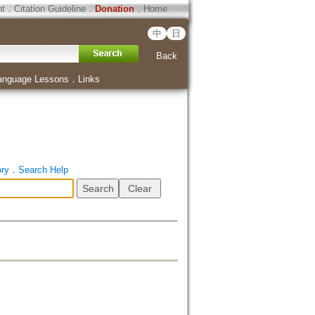
ht
．
Citation Guideline
．
Donation
．
Home
中
日
Back
anguage Lessons
．
Links
ory
．
Search Help