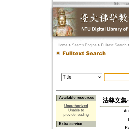
Site map
．
Home
>
Search Engine
>
Fulltext Search
Available resources
法尊文集
Unauthorized
Unable to
Au
provide reading
Extra service
P