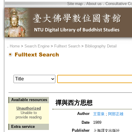
Site map
．
About us
．
Consultative C
．
Home
>
Search Engine
>
Fulltext Search
>
Bibliography Detail
Available resources
禪與西方思想
Unauthorized
Unable to
Author
王雷泉
;
阿部正雄
provide reading
Date
1989
Extra service
Publisher
上海譯文出版社