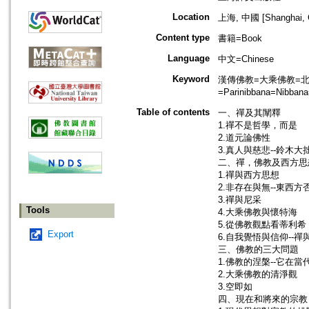
Location
上海, 中國 [Shanghai, 
Content type
書籍=Book
Language
中文=Chinese
Keyword
漢傳佛教=大乘佛教=北傳佛教=
=Parinibbana=Nibban
Table of contents
一、禪及其闡釋
1.禪不是哲學，而是
2.道元論佛性
3.真人與慈悲--鈴木
二、禪，佛教及西方思
1.禪與西方思想
2.非存在與無--東西
3.禪與尼采
Tools
4.大乘佛教與懷特海
5.從佛教觀點看蒂利希
Export
6.自我覺悟與信仰--禪
三、佛教的三大問題
1.佛教的涅槃--它在
2.大乘佛教的清淨觀
3.空即如
四、現在和將來的宗教