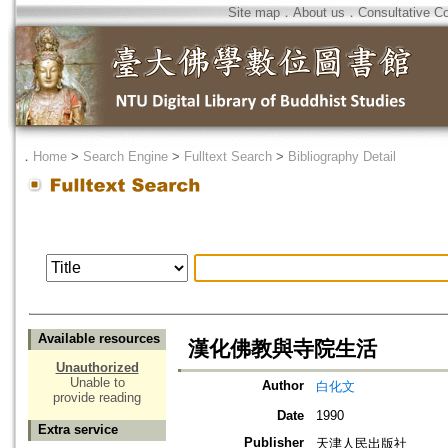
Site map
．
About us
．
Consultative C
．
Home
>
Search Engine
>
Fulltext Search
>
Bibliography Detail
Available resources
漢化佛教與寺院生活
Unauthorized
Unable to
Author
白化文
provide reading
Date
1990
Extra service
Publisher
天津人民出版社