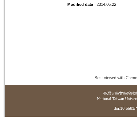
Modified date
2014.05.22
Best viewed with Chrome
臺灣大學
文學院佛
National Taiwan Universi
doi:10.6681