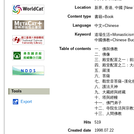
Location
新界, 香港, 中國 [New Ter
Content type
書籍=Book
Language
中文=Chinese
Keyword
道場生活=Monasticism=M
中國佛教=Chinese Bud
Table of contents
一、佛與佛教
二、佛像
三、殿堂配置之一：前
四、殿堂配置之二：大
五、羅漢
六、菩薩
七、觀世音菩薩--漢
八、護法天神
Tools
九、大藏經與經藏
十、塔與經幢
Export
十一、佛門弟子
十二、寺院生活與宗教
十三、人間佛教
Hits
519
Created date
1998.07.22