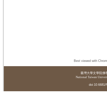
Best viewed with Chrome
臺灣大學
文學院佛
National Taiwan Universi
doi:10.6681