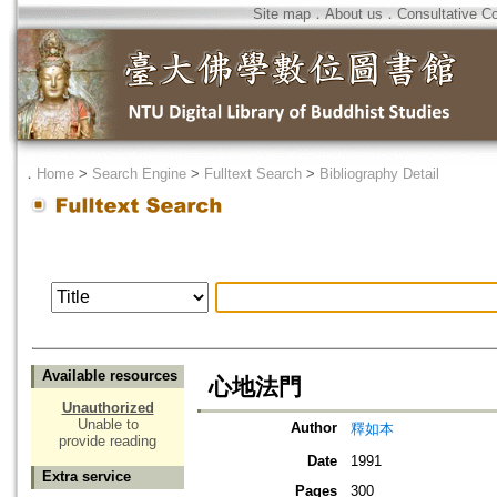
Site map
．
About us
．
Consultative C
．
Home
>
Search Engine
>
Fulltext Search
>
Bibliography Detail
Available resources
心地法門
Unauthorized
Unable to
Author
釋如本
provide reading
Date
1991
Extra service
Pages
300