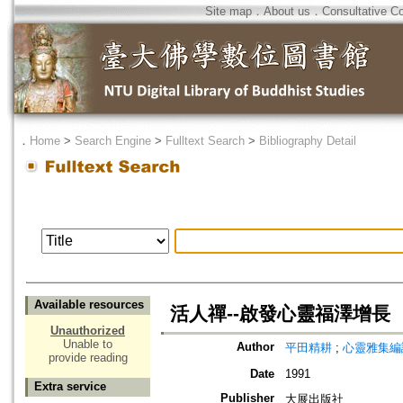
Site map
．
About us
．
Consultative C
．
Home
>
Search Engine
>
Fulltext Search
>
Bibliography Detail
Available resources
活人禪--啟發心靈福澤增長
Unauthorized
Unable to
Author
平田精耕
;
心靈雅集編
provide reading
Date
1991
Extra service
Publisher
大展出版社