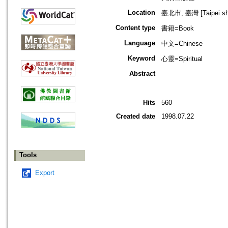
Location
臺北市, 臺灣 [Taipei shi
Content type
書籍=Book
Language
中文=Chinese
Keyword
心靈=Spiritual
Abstract
Hits
560
Created date
1998.07.22
Tools
Export