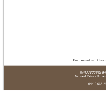
Best viewed with Chrome
臺灣大學
文學院佛
National Taiwan Universi
doi:10.6681