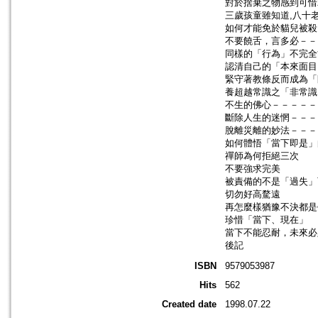
對於捨棄之物感到可惜
三歲孩童雖知道,八十
如何才能免於貓兒被殺
不要饒舌，言多必－－
同樣的「行為」不完全
認清自己的「本來面目
緊守著教條反而成為「
養超越常識之「非常識
不生的佛心－－－－－
斷除人生的迷惘－－－
脫離災離的妙法－－－
如何體悟「當下即是」
禪師為何拒絕三次
不要強求完美
被責備的不是「過失」
切勿好高騖遠
再怎麼樣猶豫不決都是
珍惜「當下、現在」
當下不能忍耐，未來必
後記
ISBN
9579053987
Hits
562
Created date
1998.07.22