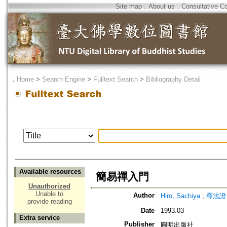
Site map
．
About us
．
Consultative C
．
Home
>
Search Engine
>
Fulltext Search
>
Bibliography Detail
Available resources
簡易禪入門
Unauthorized
Unable to
Author
Hiro, Sachiya
;
釋法證
provide reading
Date
1993.03
Extra service
Publisher
圓明出版社