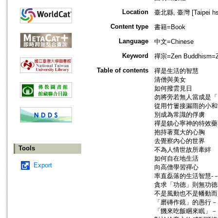
Location
臺北縣, 臺灣 [Taipei hsi
Content type
書籍=Book
Language
中文=Chinese
Keyword
禪宗=Zen Buddhism=Za
Table of contents
禪是生活的智慧
清僧與美女
如何撥雲見日
勿將旁若無人當成是「
從用竹簍接漏雨的小和
別成為常識的俘虜
禪是鎮心寧神的特效藥
抱持著寬大的心胸
去覺察內心的世界
Tools
不為人情世故所牽絆
如何自在地生活
Export
向高僧學習禪心
率直磊落的生活智慧-
貪求「功德」則無功德
不是風動也不是幡動而
「磨磚作鏡」的愚行－
「饑來吃飯睏來眠」－