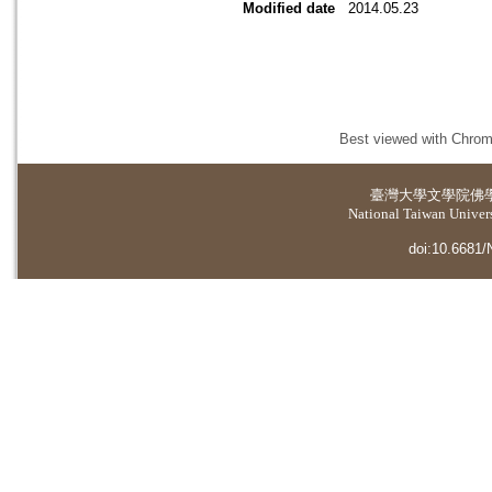
Modified date
2014.05.23
Best viewed with Chrome
臺灣大學
文學院佛
National Taiwan Universi
doi:10.6681