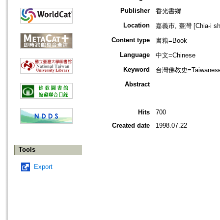
Publisher
香光書鄉
Location
嘉義市, 臺灣 [Chia-i shi
Content type
書籍=Book
Language
中文=Chinese
Keyword
台灣佛教史=Taiwanese Bu
Abstract
Hits
700
Created date
1998.07.22
Tools
Export