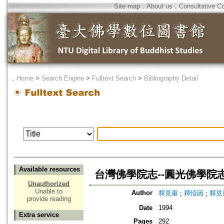
Site map
．
About us
．
Consultative C
．
Home
>
Search Engine
>
Fulltext Search
>
Bibliography Detail
Available resources
台灣佛學院志--圓光佛學院
Unauthorized
Unable to
Author
釋見重
;
釋悟因
;
釋見
provide reading
Date
1994
Extra service
Pages
292