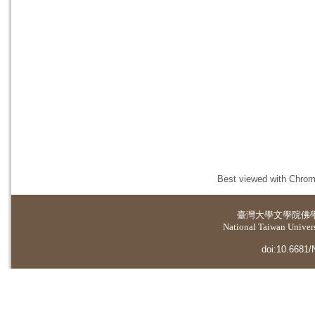
Best viewed with Chrome
臺灣大學
文學院佛
National Taiwan Universi
doi:10.6681