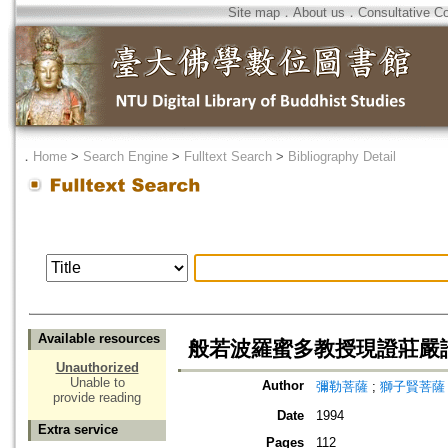
Site map
．
About us
．
Consultative C
．
Home
>
Search Engine
>
Fulltext Search
>
Bibliography Detail
Available resources
般若波羅蜜多教授現證莊嚴
Unauthorized
Unable to
Author
彌勒菩薩
;
獅子賢菩薩
provide reading
Date
1994
Extra service
Pages
112