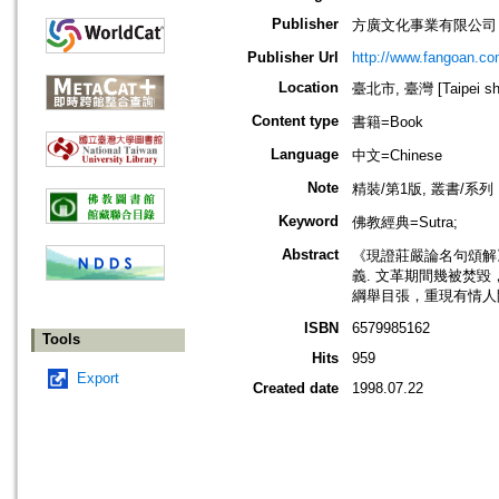
Publisher
方廣文化事業有限公司
Publisher Url
http://www.fangoan.co
Location
臺北市, 臺灣 [Taipei shi
Content type
書籍=Book
Language
中文=Chinese
Note
精裝/第1版, 叢書/系
Keyword
佛教經典=Sutra;
Abstract
《現證莊嚴論名句頌解》
義. 文革期間幾被焚
綱舉目張，重現有情人
ISBN
6579985162
Tools
Hits
959
Export
Created date
1998.07.22