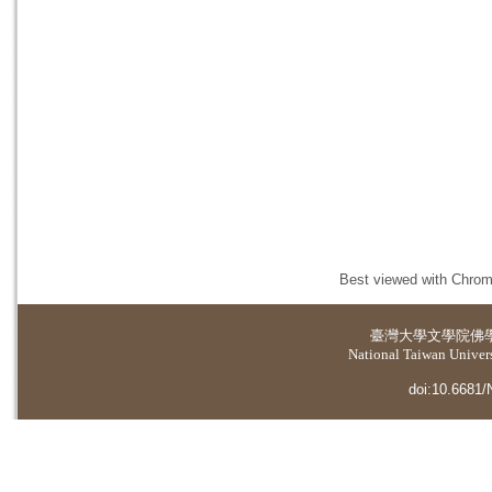
Best viewed with Chrome
臺灣大學
文學院佛
National Taiwan Universi
doi:10.6681