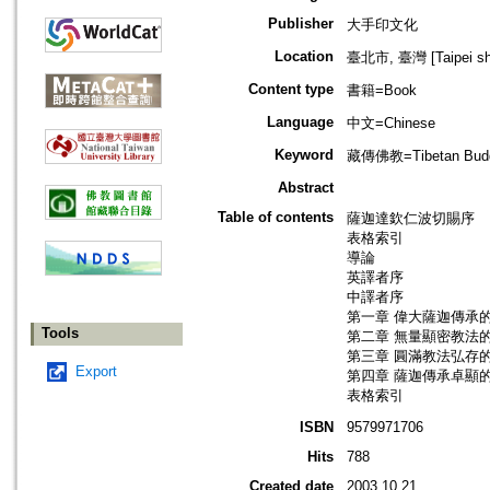
Publisher
大手印文化
Location
臺北市, 臺灣 [Taipei shi
Content type
書籍=Book
Language
中文=Chinese
Keyword
藏傳佛教=Tibetan Bu
Abstract
Table of contents
薩迦達欽仁波切賜序
表格索引
導論
英譯者序
中譯者序
第一章 偉大薩迦傳承
Tools
第二章 無量顯密教法
第三章 圓滿教法弘存
Export
第四章 薩迦傳承卓顯
表格索引
ISBN
9579971706
Hits
788
Created date
2003.10.21