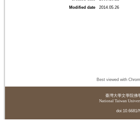
Modified date
2014.05.26
Best viewed with Chrome
臺灣大學
文學院佛
National Taiwan Universi
doi:10.6681