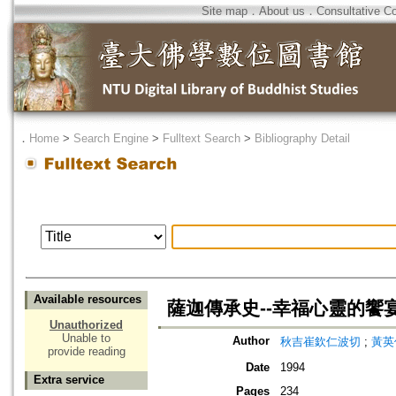
Site map
．
About us
．
Consultative C
．
Home
>
Search Engine
>
Fulltext Search
>
Bibliography Detail
Available resources
薩迦傳承史--幸福心靈的饗
Unauthorized
Unable to
Author
秋吉崔欽仁波切
;
黃英
provide reading
Date
1994
Extra service
Pages
234