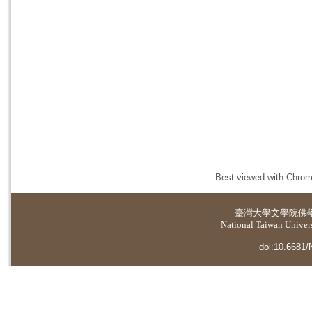
Best viewed with Chrome
臺灣大學
文學院佛
National Taiwan Universi
doi:10.6681