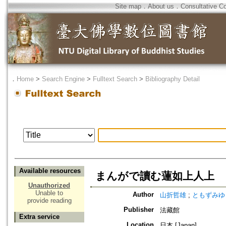
Site map
．
About us
．
Consultative C
．
Home
>
Search Engine
>
Fulltext Search
>
Bibliography Detail
Available resources
まんがで讀む蓮如上人上
Unauthorized
Unable to
Author
山折哲雄
;
ともずみゆ
provide reading
Publisher
法藏館
Extra service
Location
日本 [Japan]