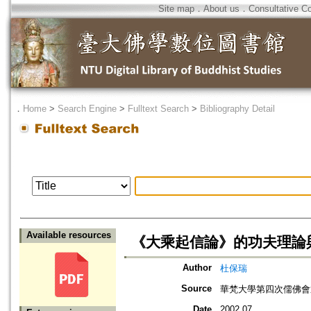
Site map
．
About us
．
Consultative C
．
Home
>
Search Engine
>
Fulltext Search
>
Bibliography Detail
Available resources
《大乘起信論》的功夫理論
Author
杜保瑞
Source
華梵大學第四次儒佛會
Date
2002.07