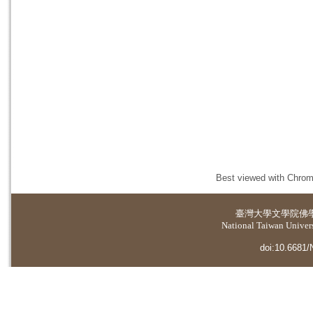
Best viewed with Chrome
臺灣大學
文學院佛
National Taiwan Universi
doi:10.6681