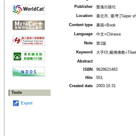
Publisher
盤逸出版社
Location
臺北市, 臺灣 [Taipei shi
Content type
書籍=Book
Language
中文=Chinese
Note
第1版
Keyword
大手印;藏傳佛教=Tibetan
Abstract
ISBN
9628621483
Hits
551
Created date
2003.10.31
Tools
Export