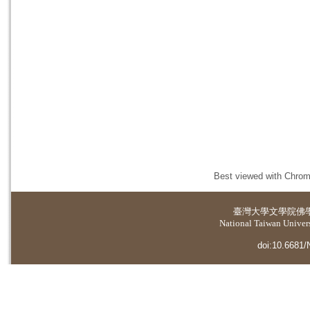
Best viewed with Chrome
臺灣大學
文學院佛
National Taiwan Universi
doi:10.6681