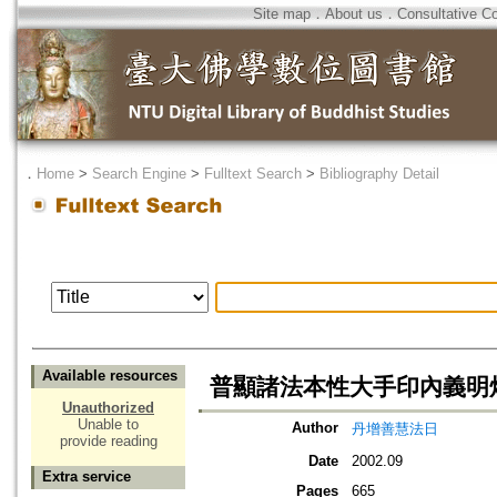
Site map
．
About us
．
Consultative C
．
Home
>
Search Engine
>
Fulltext Search
>
Bibliography Detail
Available resources
普顯諸法本性大手印內義明
Unauthorized
Unable to
Author
丹增善慧法日
provide reading
Date
2002.09
Extra service
Pages
665