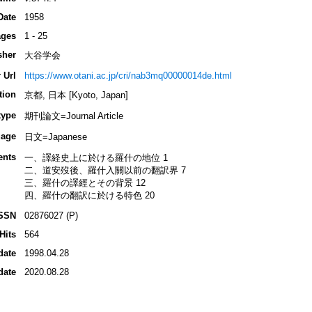
Date
1958
ges
1 - 25
sher
大谷学会
 Url
https://www.otani.ac.jp/cri/nab3mq00000014de.html
tion
京都, 日本 [Kyoto, Japan]
type
期刊論文=Journal Article
age
日文=Japanese
ents
一、譯経史上に於ける羅什の地位 1
二、道安歿後、羅什入關以前の翻訳界 7
三、羅什の譯經とその背景 12
四、羅什の翻訳に於ける特色 20
SSN
02876027 (P)
Hits
564
date
1998.04.28
date
2020.08.28