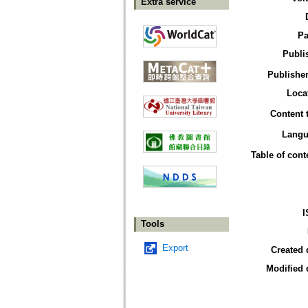
Extra service
Pa
Publi
Publisher
Loca
Content 
Langu
Table of cont
I
Tools
Export
Created 
Modified 