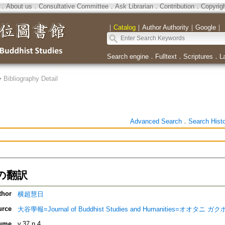
．
About us
．
Consultative Committee
．
Ask Librarian
．
Contribution
．
Copyrig
｜
Catalog
｜
Author Authority
｜
Google
｜
Search engine
．
Fulltext
．
Scriptures
．
L
>
Bibliography Detail
Advanced Search
．
Search Hist
の翻訳
thor
横超慧日
urce
大谷學報=Journal of Buddhist Studies and Humanities=オオタニ ガ
ume
v.37 n.4