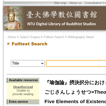
Site map
．
About us
．
Consultative C
．
Home
>
Search Engine
>
Fulltext Search
>
Bibliography Detail
Available resources
『瑜伽論』摂決択分におけ
Unauthorized
Unable to
ごじさんしょうせつ=Theories of
provide reading
Five Elements of Existen
Extra service