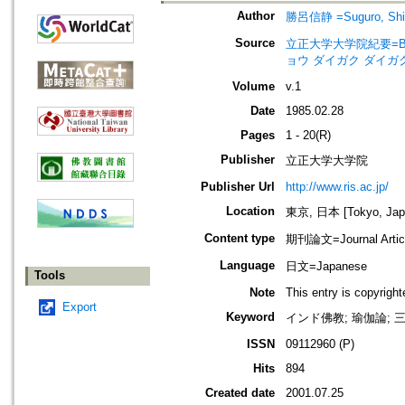
Author
勝呂信静 =Suguro, Shi
Source
立正大学大学院紀要=Bulletin 
ョウ ダイガク ダイガ
Volume
v.1
Date
1985.02.28
Pages
1 - 20(R)
Publisher
立正大学大学院
Publisher Url
http://www.ris.ac.jp/
Location
東京, 日本 [Tokyo, Jap
Content type
期刊論文=Journal Artic
Language
日文=Japanese
Tools
Note
This entry is copyrigh
Export
Keyword
インド佛教; 瑜伽論; 三性
ISSN
09112960 (P)
Hits
894
Created date
2001.07.25