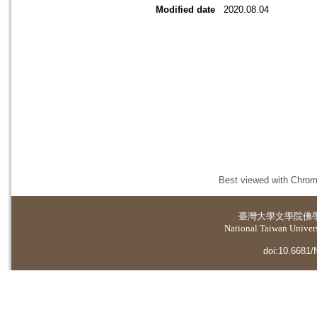
Modified date
2020.08.04
Best viewed with Chrome
臺灣大學
文學院佛
National Taiwan Universi
doi:10.6681