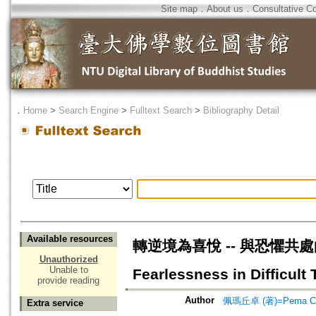
Site map
．
About us
．
Consultative C
．
Home
>
Search Engine
>
Fulltext Search
>
Bibliography Detail
Available resources
轉逆境為喜悅 -- 與恐懼共處的智慧=T
Unauthorized
Unable to
Fearlessness in Difficult
provide reading
Author
佩瑪丘卓 (著)=Pema Cho
Extra service