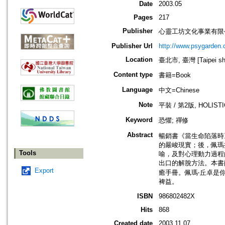
Date
2003.05
Pages
217
Publisher
心靈工坊文化事業有限公司=Ps
Publisher Url
http://www.psygarden.
Location
臺北市, 臺灣 [Taipei shi
Content type
書籍=Book
Language
中文=Chinese
Note
平裝 / 第2版, HOLISTIC
Keyword
恐懼; 禪修
Abstract
暢銷書《當生命陷落時
的嚴峻現實；後，佩瑪
Tools
喻，及對心理動力過程
出口的解脫方法。本書
Export
癒手冊。佩瑪‧丘卓是
裨益。
ISBN
986802482X
Hits
868
Created date
2003.11.07