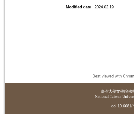
Modified date
2024.02.19
Best viewed with Chrome
臺灣大學
文學院佛
National Taiwan Universi
doi:10.6681