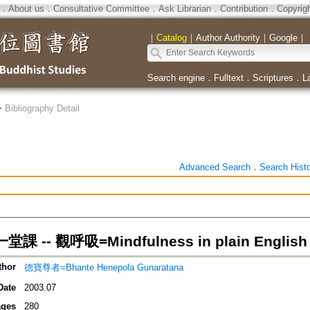
．
About us
．
Consultative Committee
．
Ask Librarian
．
Contribution
．
Copyrig
｜
Catalog
｜
Author Authority
｜
Google
｜
Search engine
．
Fulltext
．
Scriptures
．
L
>
Bibliography Detail
Advanced Search
．
Search Hist
 -- 觀呼吸=Mindfulness in plain English
thor
德寶尊者=Bhante Henepola Gunaratana
Date
2003.07
ges
280