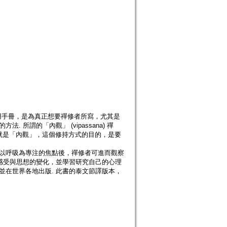
用手冊，是為真正想要禪修者所寫，尤其是
所謂的「內觀」 (vipassana) 禪
意思就是「內觀」，這個修持方式的目的，是要
 以呼吸為專注的焦點後，禪修者可進而觀察
 感受與思想的變化，並學習研究自己的心理
並在世界各地出版. 此書的泰文節譯版本，