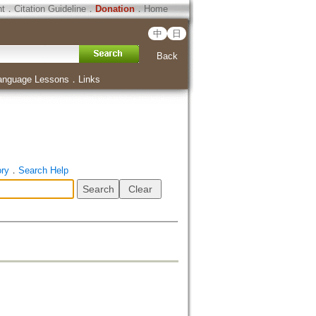
ht
．
Citation Guideline
．
Donation
．
Home
中
日
Back
anguage Lessons
．
Links
ory
．
Search Help