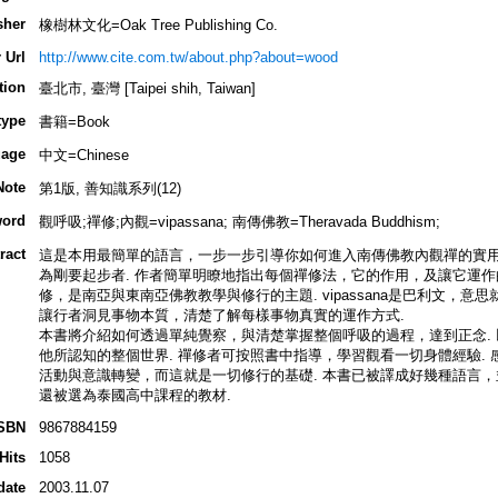
sher
橡樹林文化=Oak Tree Publishing Co.
 Url
http://www.cite.com.tw/about.php?about=wood
tion
臺北市, 臺灣 [Taipei shih, Taiwan]
type
書籍=Book
age
中文=Chinese
Note
第1版, 善知識系列(12)
ord
觀呼吸;禪修;內觀=vipassana; 南傳佛教=Theravada Buddhism;
ract
這是本用最簡單的語言，一步一步引導你如何進入南傳佛教內觀禪的實
為剛要起步者. 作者簡單明瞭地指出每個禪修法，它的作用，及讓它運作的方法. 
修，是南亞與東南亞佛教教學與修行的主題. vipassana是巴利文，
讓行者洞見事物本質，清楚了解每樣事物真實的運作方式.
本書將介紹如何透過單純覺察，與清楚掌握整個呼吸的過程，達到正念.
他所認知的整個世界. 禪修者可按照書中指導，學習觀看一切身體經驗.
活動與意識轉變，而這就是一切修行的基礎. 本書已被譯成好幾種語言，
還被選為泰國高中課程的教材.
SBN
9867884159
Hits
1058
date
2003.11.07