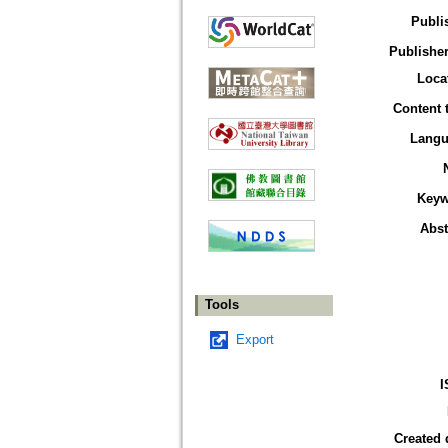
Publi
Publisher
Loca
Content 
Langu
Keyw
Abst
Tools
Export
I
Created 