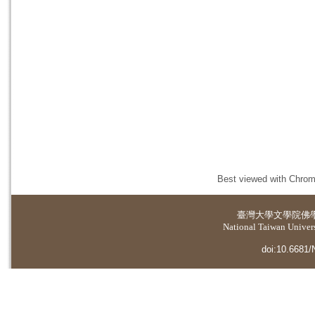
Best viewed with Chrome
臺灣大學
文學院佛
National Taiwan Universi
doi:10.6681