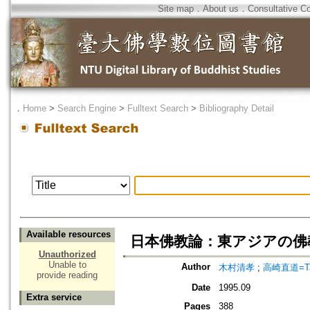
Site map
．
About us
．
Consultative C
．
Home
>
Search Engine
>
Fulltext Search
>
Bibliography Detail
Available resources
日本佛教論：東アジアの佛教
Unauthorized
Unable to
Author
木村清孝
;
高崎直道=Taka
provide reading
Date
1995.09
Extra service
Pages
388