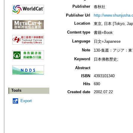
Publisher
春秋社
Publisher Url
http://www.shunjusha.c
Location
東京, 日本 [Tokyo, Jap
Content type
書籍=Book
Language
日文=Japanese
Note
130-集叢：アジア：東
Keyword
日本佛教歷史;
Abstract
ISBN
4393101340
Hits
690
Tools
Created date
2002.07.22
Export