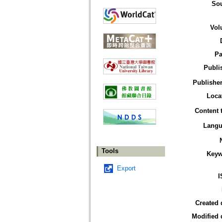
So
Vol
Pa
Publi
Publisher
Loca
Content 
Langu
Tools
Keyw
Export
I
Created 
Modified 