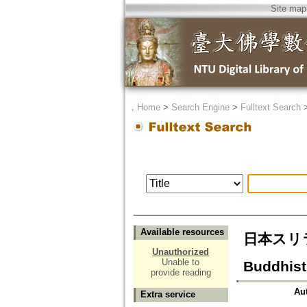
Site map
．
Home
>
Search Engine
>
Fulltext Search
Available resources
日本スリラン
Unauthorized
Unable to
Buddhist
provide reading
Au
Extra service