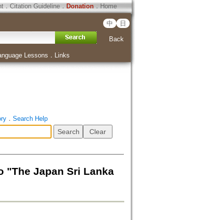
ht
．
Citation Guideline
．
Donation
．
Home
中
日
Back
anguage Lessons
．
Links
ory
．
Search Help
e Japan Sri Lanka