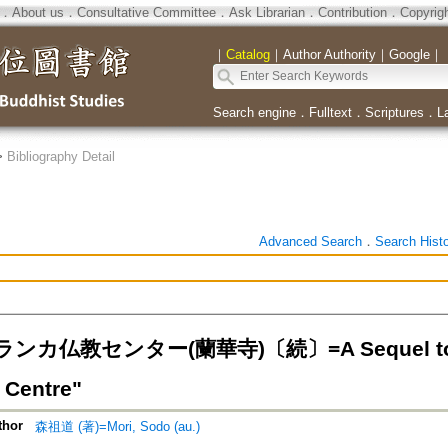
．
About us
．
Consultative Committee
．
Ask Librarian
．
Contribution
．
Copyrig
｜
Catalog
｜
Author Authority
｜
Google
｜
Search engine
．
Fulltext
．
Scriptures
．
L
>
Bibliography Detail
Advanced Search
．
Search Hist
カ仏教センター(蘭華寺)〔続〕=A Sequel to "Th
 Centre"
thor
森祖道 (著)=Mori, Sodo (au.)