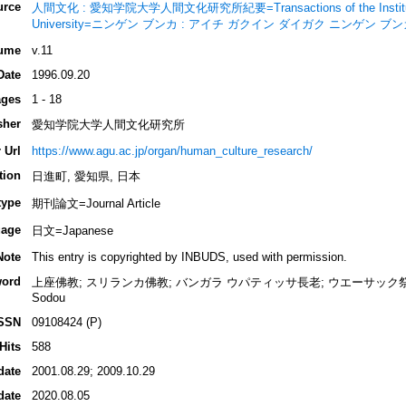
urce
人間文化 : 愛知学院大学人間文化研究所紀要=Transactions of the Institute for 
University=ニンゲン ブンカ : アイチ ガクイン ダイガク ニンゲン 
ume
v.11
Date
1996.09.20
ges
1 - 18
sher
愛知学院大学人間文化研究所
 Url
https://www.agu.ac.jp/organ/human_culture_research/
tion
日進町, 愛知県, 日本
type
期刊論文=Journal Article
age
日文=Japanese
Note
This entry is copyrighted by INBUDS, used with permission.
ord
上座佛教; スリランカ佛教; バンガラ ウパティッサ長老; ウエーサック祭; 佛
Sodou
SSN
09108424 (P)
Hits
588
date
2001.08.29; 2009.10.29
date
2020.08.05