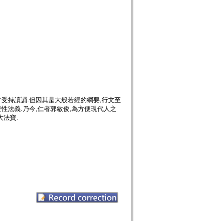
常受持讀誦.但因其是大般若經的綱要,行文至
性法義.乃今,仁者郭敏俊,為方便現代人之
大法寶.