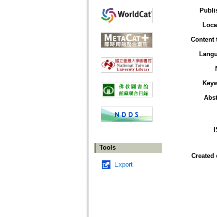
Publi
Loca
Content 
Lang
Key
Abst
Tools
Created 
Export