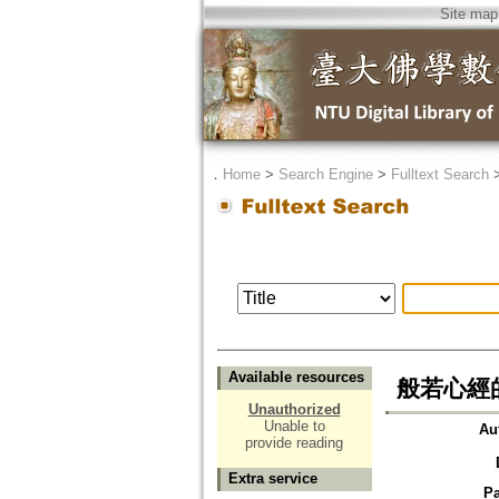
Site map
．
Home
>
Search Engine
>
Fulltext Search
Available resources
般若心經
Unauthorized
Unable to
Au
provide reading
Extra service
P