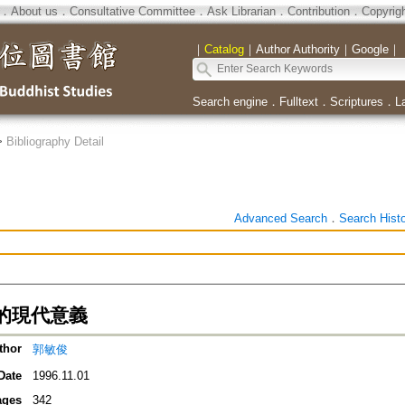
．
About us
．
Consultative Committee
．
Ask Librarian
．
Contribution
．
Copyrig
｜
Catalog
｜
Author Authority
｜
Google
｜
Search engine
．
Fulltext
．
Scriptures
．
L
>
Bibliography Detail
Advanced Search
．
Search Hist
的現代意義
thor
郭敏俊
Date
1996.11.01
ages
342