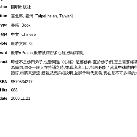
sher
圓明出版社
tion
臺北縣, 臺灣 [Taipei hsien, Taiwan]
type
書籍=Book
uage
中文=Chinese
Note
般若文庫 73
word
般若=Prajna;般若波羅密多心經;佛經釋義;
ract
即使不是佛門弟子,也聽聞過《心經》這部佛典.至於佛子們,更是需要經
為簡切,致令一般人在持誦之時,雖感琅琅上口,卻未必能了然其中殊勝的空
體悟,特將其源流.般若思想詳細說明,並賦予時代意義,實在是不可多得的
ISBN
9579534217
Hits
688
date
2003.11.21