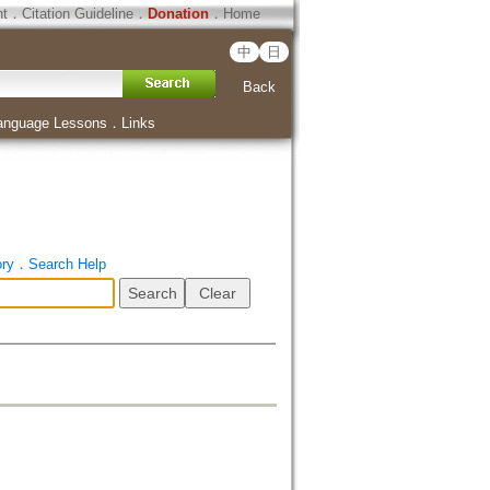
ht
．
Citation Guideline
．
Donation
．
Home
中
日
Back
anguage Lessons
．
Links
ory
．
Search Help