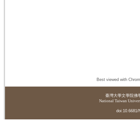
Best viewed with Chrome
臺灣大學
文學院佛
National Taiwan Universi
doi:10.6681