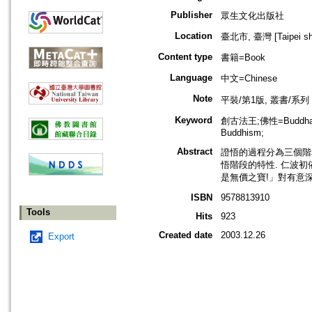
Publisher
眾生文化出版社
Location
臺北市, 臺灣 [Taipei shi
Content type
書籍=Book
Language
中文=Chinese
Note
平裝/第1版, 叢書/系
Keyword
創古法王;佛性=Buddha Na
Buddhism;
Abstract
證悟的過程分為三個階
悟階段的特性. 仁波
是無價之寶!」對有意
ISBN
9578813910
Tools
Hits
923
Created date
2003.12.26
Export