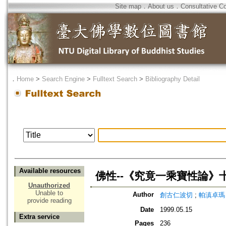
Site map
．
About us
．
Consultative C
．
Home
>
Search Engine
>
Fulltext Search
>
Bibliography Detail
Available resources
佛性--《究竟一乘寶性論》
Unauthorized
Unable to
Author
創古仁波切
;
帕滇卓瑪
provide reading
Date
1999.05.15
Extra service
Pages
236