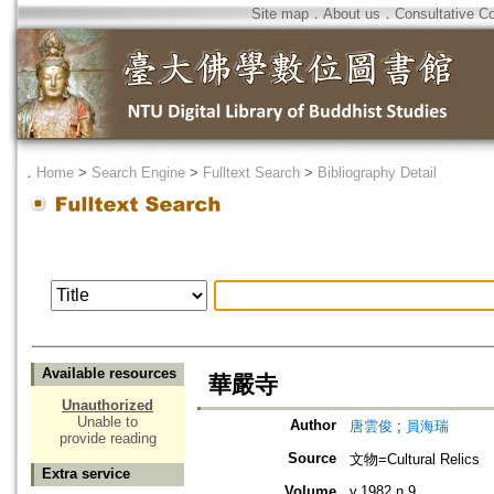
Site map
．
About us
．
Consultative C
．
Home
>
Search Engine
>
Fulltext Search
>
Bibliography Detail
Available resources
華嚴寺
Unauthorized
Unable to
Author
唐雲俊
;
員海瑞
provide reading
Source
文物=Cultural Relics
Extra service
Volume
v.1982 n.9