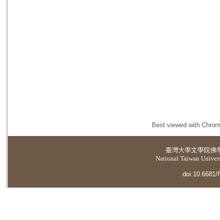
Best viewed with Chrome
臺灣大學
文學院佛
National Taiwan Universi
doi:10.6681