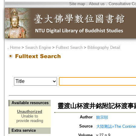
Site map
．
About us
．
Consultative C
．
Home
>
Search Engine
>
Fulltext Search
>
Bibliography Detail
Available resources
靈渡山杯渡井銘附記杯渡事
Unauthorized
Unable to
Author
饒宗頤
provide reading
Source
大陸雜誌=The Continen
Extra service
Volume
v.27 n.9