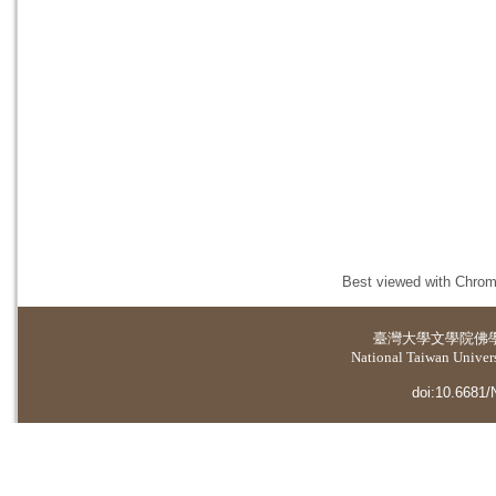
Best viewed with Chrome
臺灣大學
文學院佛
National Taiwan Universi
doi:10.6681