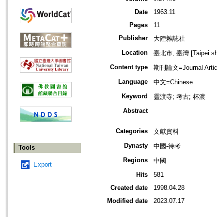
Date
1963.11
Pages
11
Publisher
大陸雜誌社
Location
臺北市, 臺灣 [Taipei shi
Content type
期刊論文=Journal Artic
Language
中文=Chinese
Keyword
靈渡寺; 考古; 杯渡
Abstract
Categories
文獻資料
Dynasty
中國-待考
Tools
Regions
中國
Export
Hits
581
Created date
1998.04.28
Modified date
2023.07.17