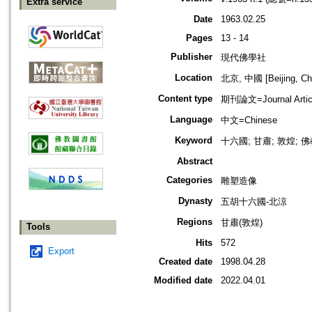
Extra service
Date
1963.02.25
Pages
13 - 14
Publisher
現代佛學社
Location
北京, 中國 [Beijing, Ch
Content type
期刊論文=Journal Artic
Language
中文=Chinese
Keyword
十六國; 甘肅; 敦煌; 佛教藝
Abstract
Categories
雕塑造像
Dynasty
五胡十六國-北涼
Regions
甘肅(敦煌)
Tools
Hits
572
Export
Created date
1998.04.28
Modified date
2022.04.01