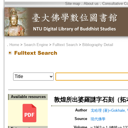
Site map
．
About us
．
Consultative C
．
Home
>
Search Engine
>
Fulltext Search
>
Bibliography Detail
Available resources
敦煌所出婆羅謎字石刻（拓
Author
戈哈理 (著)=Gokhale, V.
Source
現代佛學
Volume
v.1963 n.1 (總號=n.13