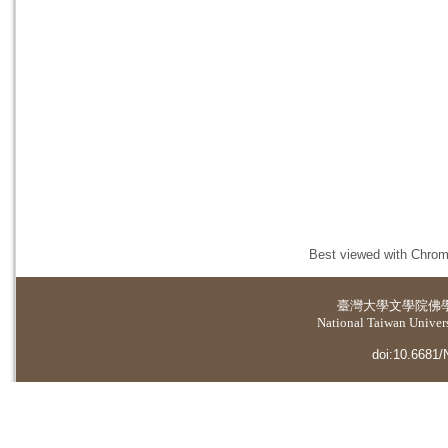
Best viewed with Chrome
臺灣大學
文學院佛
National Taiwan Universi
doi:10.6681