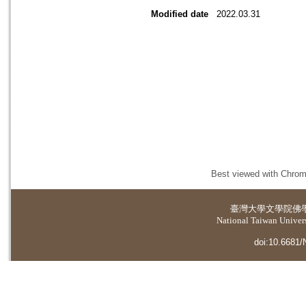
Modified date
2022.03.31
Best viewed with Chrome
臺灣大學
文學院佛
National Taiwan Universi
doi:10.6681