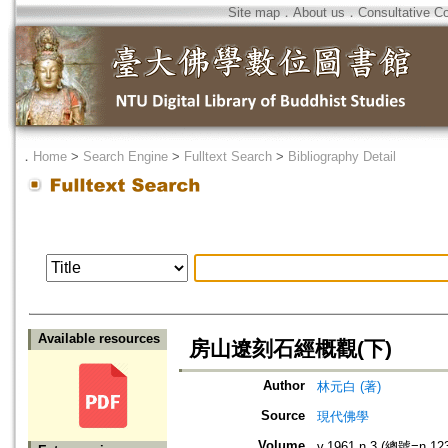
Site map
．
About us
．
Consultative C
．
Home
>
Search Engine
>
Fulltext Search
>
Bibliography Detail
Available resources
房山遼刻石經概觀(下)
Author
林元白 (著)
Source
現代佛學
Volume
v.1961 n.3 (總號=n.12