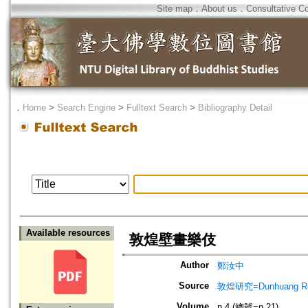
Site map
．
About us
．
Consultative C
．
Home
>
Search Engine
>
Fulltext Search
>
Bibliography Detail
Available resources
敦煌壁畫樂伎
Author
鄭汝中
Source
敦煌研究=Dunhuang Re
Volume
n.4 (總號=n.21)