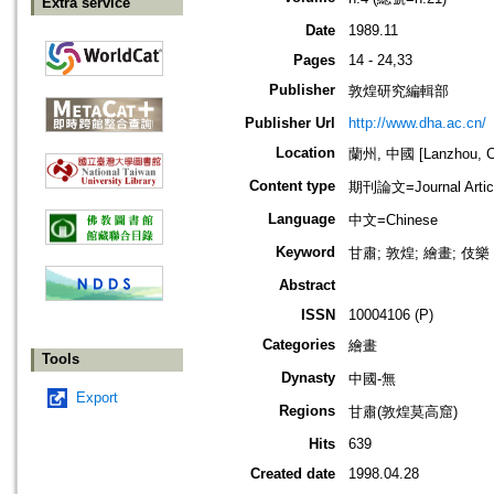
Extra service
Date
1989.11
Pages
14 - 24,33
Publisher
敦煌研究編輯部
Publisher Url
http://www.dha.ac.cn/
Location
蘭州, 中國 [Lanzhou, C
Content type
期刊論文=Journal Artic
Language
中文=Chinese
Keyword
甘肅; 敦煌; 繪畫; 伎樂
Abstract
ISSN
10004106 (P)
Categories
繪畫
Tools
Dynasty
中國-無
Export
Regions
甘肅(敦煌莫高窟)
Hits
639
Created date
1998.04.28