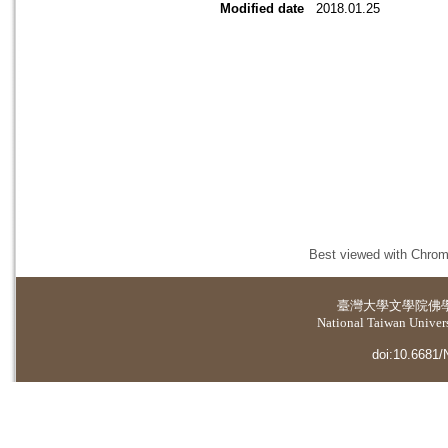
Modified date
2018.01.25
Best viewed with Chrome
臺灣大學
文學院佛
National Taiwan Universi
doi:10.6681