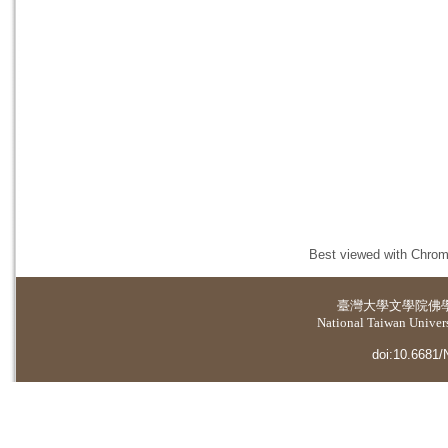
Best viewed with Chrome
臺灣大學
文學院佛
National Taiwan Universi
doi:10.6681