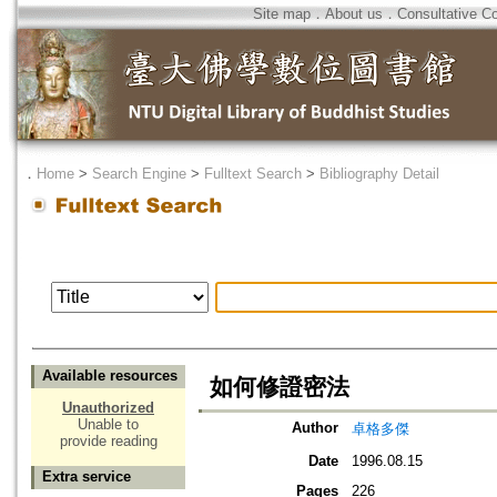
Site map
．
About us
．
Consultative C
．
Home
>
Search Engine
>
Fulltext Search
>
Bibliography Detail
Available resources
如何修證密法
Unauthorized
Unable to
Author
卓格多傑
provide reading
Date
1996.08.15
Extra service
Pages
226