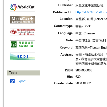
Publisher
水星文化事業出版社
Publisher Url
http://kk6034.hi178.co
Location
臺北縣, 臺灣 [Taipei hsi
Content type
書籍=Book
Language
中文=Chinese
Note
平裝/第1版, 叢書/系
Keyword
藏傳佛教=Tibetan Bu
Abstract
金剛上師卓格多傑說:
麼? 我會告訴大家修
密乘佛弟子成長的歷程
ISBN
9867958063
Tools
Hits
630
Export
Created date
2004.01.02