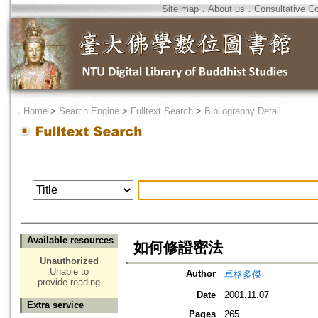
Site map
．
About us
．
Consultative C
．
Home
>
Search Engine
>
Fulltext Search
>
Bibliography Detail
Available resources
如何修證密法
Unauthorized
Unable to
Author
卓格多傑
provide reading
Date
2001.11.07
Extra service
Pages
265