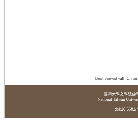
Best viewed with Chrome
臺灣大學
文學院佛
National Taiwan Universi
doi:10.6681