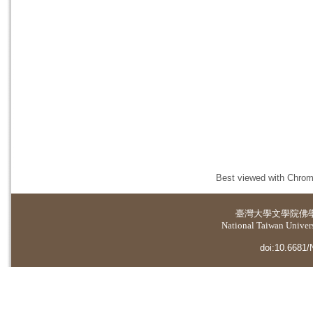
Best viewed with Chrome
臺灣大學
文學院佛
National Taiwan Universi
doi:10.6681