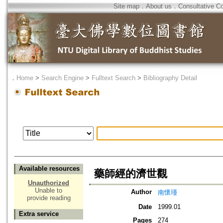
Site map
．
About us
．
Consultative C
．
Home
>
Search Engine
>
Fulltext Search
>
Bibliography Detail
Available resources
藥師經的濟世觀
Unauthorized
Unable to
Author
南懷瑾
provide reading
Date
1999.01
Extra service
Pages
274