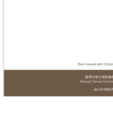
Best viewed with Chrome
臺灣大學
文學院佛
National Taiwan Universi
doi:10.6681