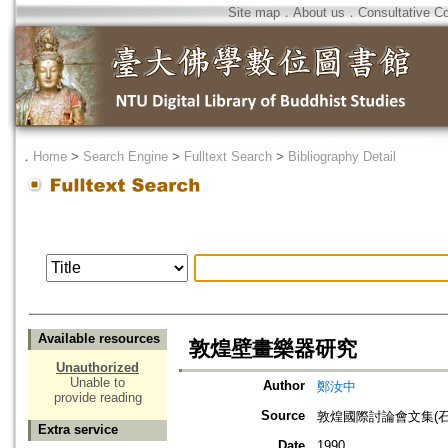
Site map
．
About us
．
Consultative C
．
Home
>
Search Engine
>
Fulltext Search
>
Bibliography Detail
Available resources
敦煌壁畫樂器研究
Unauthorized
Unable to
Author
鄭汝中
provide reading
Source
敦煌國際討論會文集(石
Extra service
Date
1990